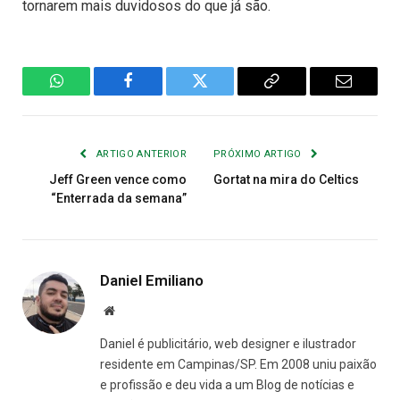
tornarem mais duvidosos do que já são.
WhatsApp
Facebook
Twitter
Copiar
E-
Link
mail
ARTIGO ANTERIOR
PRÓXIMO ARTIGO
Jeff Green vence como
Gortat na mira do Celtics
“Enterrada da semana”
Daniel Emiliano
Site
Daniel é publicitário, web designer e ilustrador
residente em Campinas/SP. Em 2008 uniu paixão
e profissão e deu vida a um Blog de notícias e