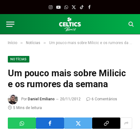
Instagram
YouTube
WhatsApp
X
TikTok
Facebook
(Twitter)
»
»
Início
Notícias
Um pouco mais sobre Milicic e os rumores da semana
NOTÍCIAS
Um pouco mais sobre Milicic
e os rumores da semana
Por
Daniel Emiliano
20/11/2012
6 Comentários
5 Mins de leitura