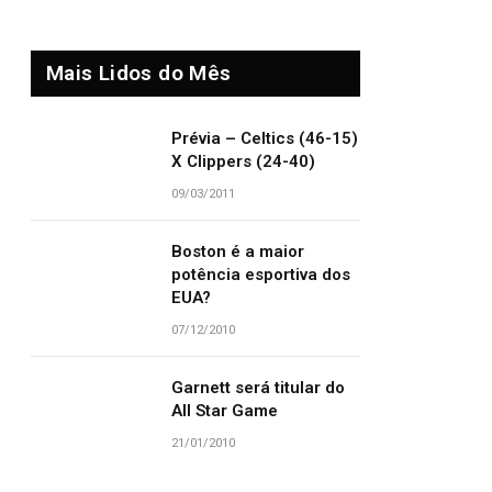
Mais Lidos do Mês
Prévia – Celtics (46-15)
X Clippers (24-40)
09/03/2011
Boston é a maior
potência esportiva dos
EUA?
07/12/2010
Garnett será titular do
All Star Game
21/01/2010