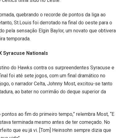
 Celtics tinha sido no Leste.
jornada, quebrando o recorde de pontos da liga ao
anto, St.Louis foi derrotado na final do oeste para o
do pela sensação Elgin Baylor, um novato que obtivera
ira temporada.
 X Syracuse Nationals
tino do Hawks contra os surpreendentes Syracuse e
nal foi até sete jogos, com um final dramático no
ogo, o narrador Celta, Johnny Most, excitou-se tanto
adura, ao bater no corrimão do deque superior da
pontos ao fim do primeiro tempo,” relembra Most, “E
 estava terminada mesmo antes de ter começado. No
feito que eu já vi. [Tom] Heinsohn sempre dizia que