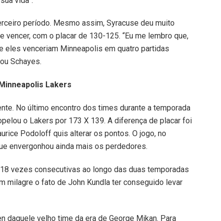
sua vida”.
terceiro período. Mesmo assim, Syracuse deu muito
te vencer, com o placar de 130-125. “Eu me lembro que,
ue eles venceriam Minneapolis em quatro partidas
tou Schayes.
 Minneapolis Lakers
iente. No último encontro dos times durante a temporada
ropelou o Lakers por 173 X 139. A diferença de placar foi
rice Podoloff quis alterar os pontos. O jogo, no
 que envergonhou ainda mais os perdedores.
 18 vezes consecutivas ao longo das duas temporadas
m milagre o fato de John Kundla ter conseguido levar
en daquele velho time da era de George Mikan. Para