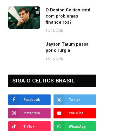
O Boston Celtics está
com problemas
financeiros?
30/05/2025
Jayson Tatum passa
por cirurgia
13/05/2025
SIGA O CELTICS BRASIL
Facebook
Twitter
Instagram
YouTube
TikTok
WhatsApp