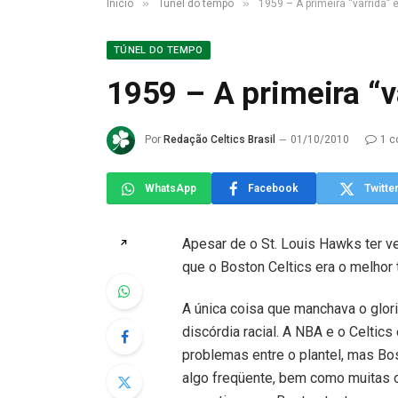
»
»
Início
Túnel do tempo
1959 – A primeira “varrida” 
TÚNEL DO TEMPO
1959 – A primeira “v
Por
Redação Celtics Brasil
01/10/2010
1 c
WhatsApp
Facebook
Twitte
Apesar de o St. Louis Hawks ter ve
↗
que o Boston Celtics era o melhor 
A única coisa que manchava o glori
discórdia racial. A NBA e o Celtic
problemas entre o plantel, mas Bo
algo freqüente, bem como muitas 