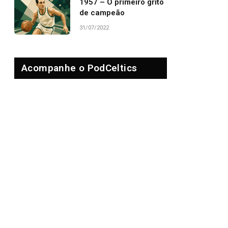
1957 – O primeiro grito
de campeão
31/07/2022
Acompanhe o PodCeltics