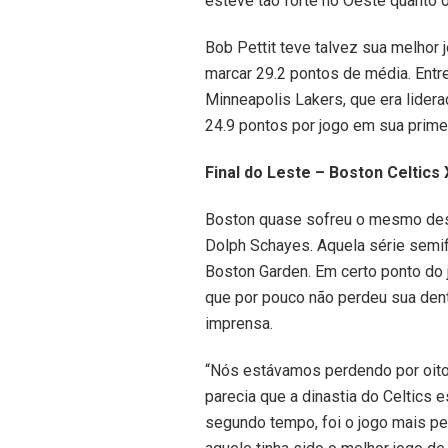
esteve tão forte no Oeste quanto o
Bob Pettit teve talvez sua melhor 
marcar 29.2 pontos de média. Entret
Minneapolis Lakers, que era lidera
24.9 pontos por jogo em sua prime
Final do Leste – Boston Celtics
Boston quase sofreu o mesmo des
Dolph Schayes. Aquela série semifi
Boston Garden. Em certo ponto do j
que por pouco não perdeu sua dent
imprensa.
“Nós estávamos perdendo por oito 
parecia que a dinastia do Celtics
segundo tempo, foi o jogo mais per