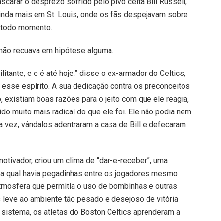
carar o desprezo sofrido pelo pivô celta Bill Russell,
ainda mais em St. Louis, onde os fãs despejavam sobre
 a todo momento.
 não recuava em hipótese alguma.
tante, e o é até hoje,” disse o ex-armador do Celtics,
 esse espírito. A sua dedicação contra os preconceitos
 existiam boas razões para o jeito com que ele reagia,
ido muito mais radical do que ele foi. Ele não podia nem
a vez, vândalos adentraram a casa de Bill e defecaram
otivador, criou um clima de “dar-e-receber”, uma
 na qual havia pegadinhas entre os jogadores mesmo
atmosfera que permitia o uso de bombinhas e outras
s leve ao ambiente tão pesado e desejoso de vitória
sistema, os atletas do Boston Celtics aprenderam a