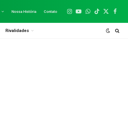
Nossa História
Contato
Instagram
YouTube
WhatsApp
TikTok
X
Facebo
(Twitter)
Rivalidades