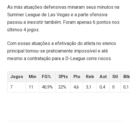
As más atuações defensivas minaram seus minutos na
Summer League de Las Vegas e a parte ofensiva
passou a inexistir também. Foram apenas 6 pontos nos
últimos 4 jogos.
Com essas atuações a efetivação do atleta no elenco
principal tornou-se praticamente impossível e até
mesmo a contratação para a D-League corre riscos.
Jogos
Min
FG%
3Pts
Pts
Reb
Ast
Stl
Blk
7
11
40,9%
22%
4,6
3,1
0,4
0
0,1