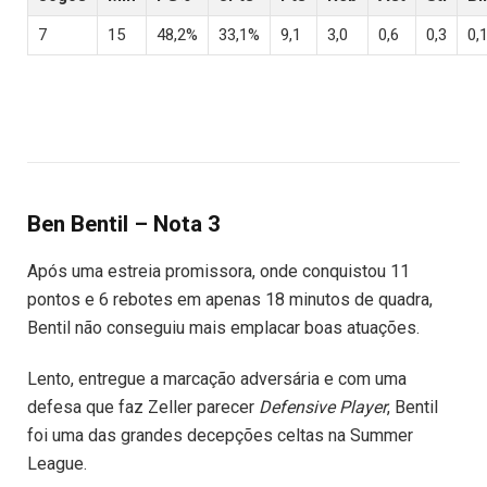
7
15
48,2%
33,1%
9,1
3,0
0,6
0,3
0,
Ben Bentil – Nota 3
Após uma estreia promissora, onde conquistou 11
pontos e 6 rebotes em apenas 18 minutos de quadra,
Bentil não conseguiu mais emplacar boas atuações.
Lento, entregue a marcação adversária e com uma
defesa que faz Zeller parecer
Defensive Player
, Bentil
foi uma das grandes decepções celtas na Summer
League.