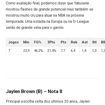
Como avaliação final, podemos dizer que Yabusele
mostrou flashes de grande potencial mas também se
mostrou muito cru para atuar na NBA na próxima
temporada. Uma estadia na Europa ou na D-League
serão de grande valia para o garoto.
Jogos
Min
FG%
3Pts
Pts
Reb
Ast
Stl
Bl
7
23,9
46,3%
21,4%
7,7
6,4
1,4
1,3
1,
Jaylen Brown (B) – Nota 8
Principal escolha celta dos últimos 20 anos, Jaylen