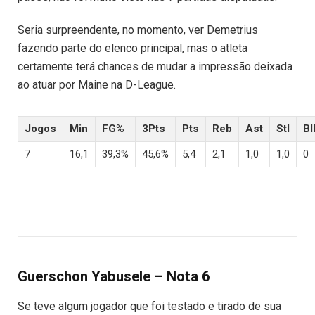
Seria surpreendente, no momento, ver Demetrius
fazendo parte do elenco principal, mas o atleta
certamente terá chances de mudar a impressão deixada
ao atuar por Maine na D-League.
Jogos
Min
FG%
3Pts
Pts
Reb
Ast
Stl
Bl
7
16,1
39,3%
45,6%
5,4
2,1
1,0
1,0
0
Guerschon Yabusele – Nota 6
Se teve algum jogador que foi testado e tirado de sua