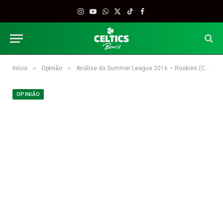
Instagram
YouTube
WhatsApp
X
TikTok
Facebook
(Twitter)
»
»
Início
Opinião
Análise da Summer League 2016 – Rookies (Calouros)
OPINIÃO