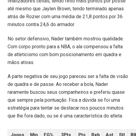
finalizadores celtas, tendo feito mais pontos por posse
até mesmo que Jaylen Brown, tendo terminado apenas
atrás de Rozier com uma média de 21,8 pontos por 36
minutos contra 24,6 do armador.
No setor defensivo, Nader também mostrou qualidade.
Com corpo pronto para a NBA, o ala compensou a falta
de atleticismo com bom posicionamento em quadra e
mãos ativas.
A parte negativa de seu jogo pareceu ser a falta de visão
de quadra e de passe. Ao receber a bola, Nader
raramente buscou seus companheiros e preferiu quase
que sempre pela pontuação. Fica a dúvida se foi uma
estratégia para tentar se destacar nos poucos minutos
que lhe fora dado, ou se é uma característica do atleta.
Jogos
Min
FG%
3Pts
Pts
Reb
Ast
Stl
Bl