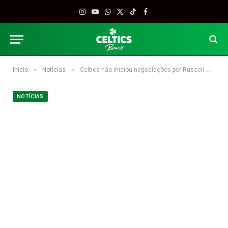
Instagram
YouTube
WhatsApp
X
TikTok
Facebook
(Twitter)
»
»
Início
Notícias
Celtics não iniciou negociações por Russell Westbrook ou Blake Griffin
NOTÍCIAS