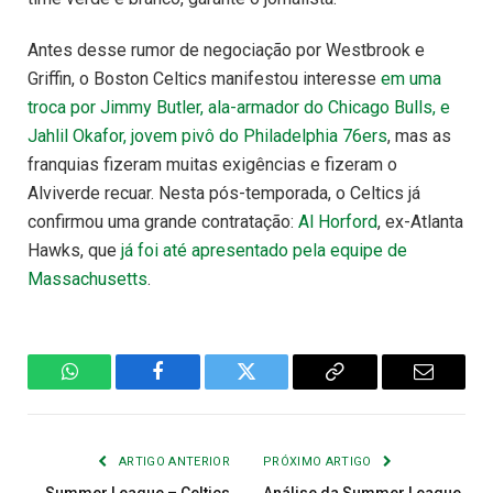
Antes desse rumor de negociação por Westbrook e
Griffin, o Boston Celtics manifestou interesse
em uma
troca por Jimmy Butler, ala-armador do Chicago Bulls, e
Jahlil Okafor, jovem pivô do Philadelphia 76ers
, mas as
franquias fizeram muitas exigências e fizeram o
Alviverde recuar. Nesta pós-temporada, o Celtics já
confirmou uma grande contratação:
Al Horford
, ex-Atlanta
Hawks, que
já foi até apresentado pela equipe de
Massachusetts
.
WhatsApp
Facebook
Twitter
Copiar
E-
Link
mail
ARTIGO ANTERIOR
PRÓXIMO ARTIGO
Summer League – Celtics
Análise da Summer League