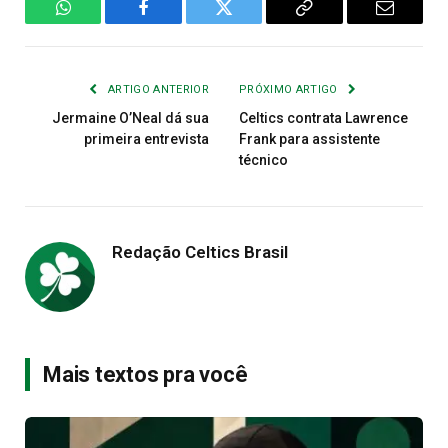
WhatsApp
Facebook
Twitter
Copiar
E-
Link
mail
ARTIGO ANTERIOR
PRÓXIMO ARTIGO
Jermaine O’Neal dá sua
Celtics contrata Lawrence
primeira entrevista
Frank para assistente
técnico
Redação Celtics Brasil
Mais textos pra você