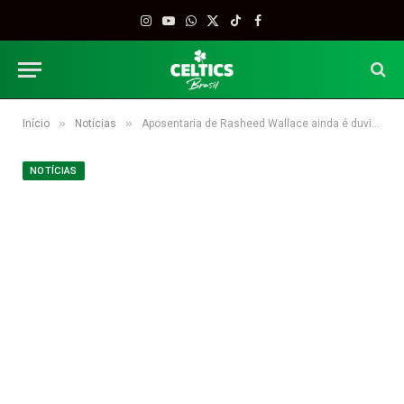
Instagram
YouTube
WhatsApp
X
TikTok
Facebook
(Twitter)
»
»
Início
Notícias
Aposentaria de Rasheed Wallace ainda é duvida
NOTÍCIAS