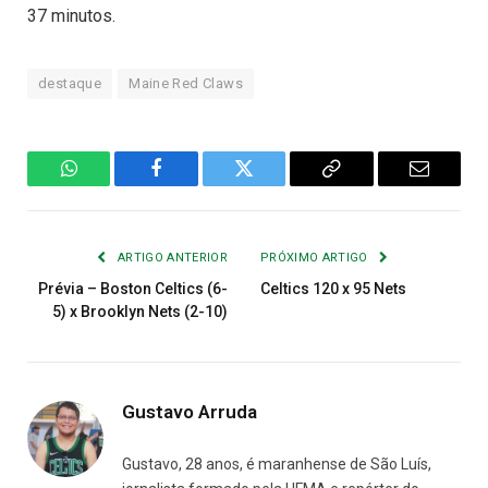
37 minutos.
destaque
Maine Red Claws
WhatsApp
Facebook
Twitter
Copiar
E-
Link
mail
ARTIGO ANTERIOR
PRÓXIMO ARTIGO
Prévia – Boston Celtics (6-
Celtics 120 x 95 Nets
5) x Brooklyn Nets (2-10)
Gustavo Arruda
Gustavo, 28 anos, é maranhense de São Luís,