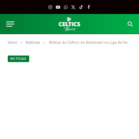
Instagram
YouTube
WhatsApp
X
TikTok
Facebook
(Twitter)
»
»
Início
Notícias
Atletas do Celtics se destacam na Liga de Desenvolvimento
NOTÍCIAS