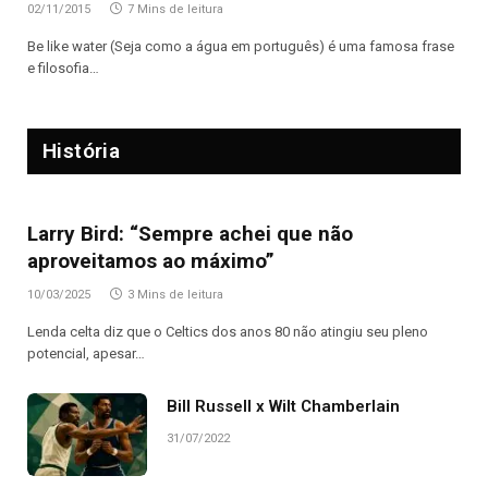
02/11/2015
7 Mins de leitura
Be like water (Seja como a água em português) é uma famosa frase
e filosofia…
História
Larry Bird: “Sempre achei que não
aproveitamos ao máximo”
10/03/2025
3 Mins de leitura
Lenda celta diz que o Celtics dos anos 80 não atingiu seu pleno
potencial, apesar…
Bill Russell x Wilt Chamberlain
31/07/2022