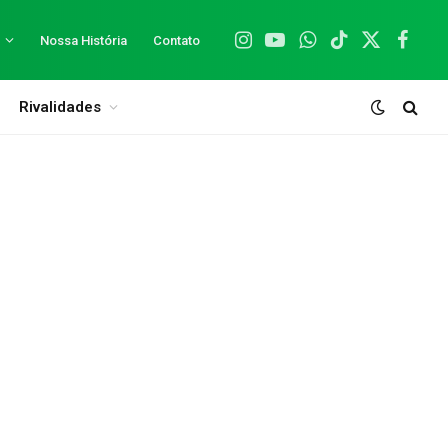
Nossa História
Contato
Instagram
YouTube
WhatsApp
TikTok
X
Facebo
(Twitter)
Rivalidades