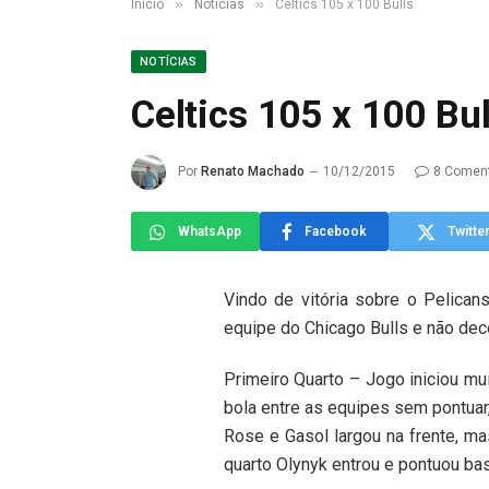
»
»
Início
Notícias
Celtics 105 x 100 Bulls
NOTÍCIAS
Celtics 105 x 100 Bul
Por
Renato Machado
10/12/2015
8 Coment
WhatsApp
Facebook
Twitte
Vindo de vitória sobre o Pelican
equipe do Chicago Bulls e não de
Primeiro Quarto – Jogo iniciou mu
bola entre as equipes sem pontuar,
Rose e Gasol largou na frente, m
quarto Olynyk entrou e pontuou bas