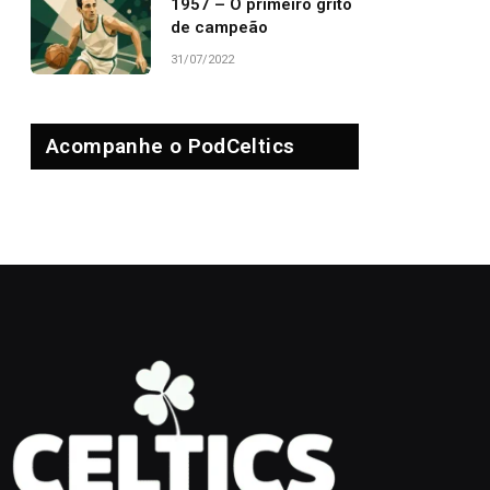
1957 – O primeiro grito
de campeão
31/07/2022
Acompanhe o PodCeltics