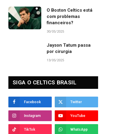
O Boston Celtics está
com problemas
financeiros?
30/05/2025
Jayson Tatum passa
por cirurgia
13/05/2025
SIGA O CELTICS BRASIL
Facebook
Twitter
Instagram
YouTube
TikTok
WhatsApp