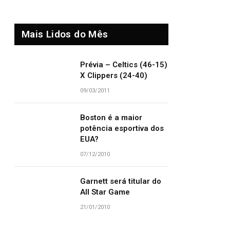
Mais Lidos do Mês
Prévia – Celtics (46-15)
X Clippers (24-40)
09/03/2011
Boston é a maior
potência esportiva dos
EUA?
07/12/2010
Garnett será titular do
All Star Game
21/01/2010