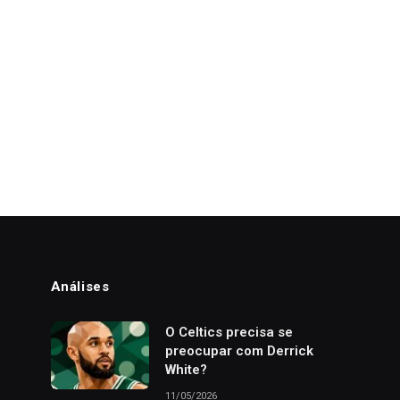
Análises
o
O Celtics precisa se
preocupar com Derrick
White?
11/05/2026