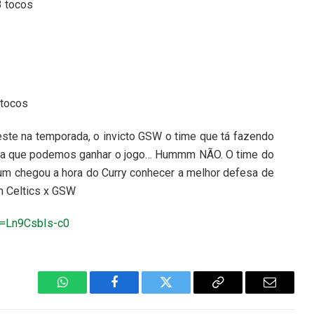
3 tocos
 tocos
este na temporada, o invicto GSW o time que tá fazendo
ida que podemos ganhar o jogo… Hummm NÃO. O time do
um chegou a hora do Curry conhecer a melhor defesa de
h Celtics x GSW
v=Ln9CsbIs-c0
WhatsApp
Facebook
Twitter
Copiar
E-