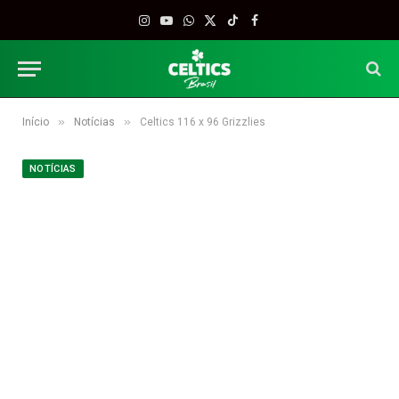
Instagram
YouTube
WhatsApp
X
TikTok
Facebook
(Twitter)
»
»
Início
Notícias
Celtics 116 x 96 Grizzlies
NOTÍCIAS