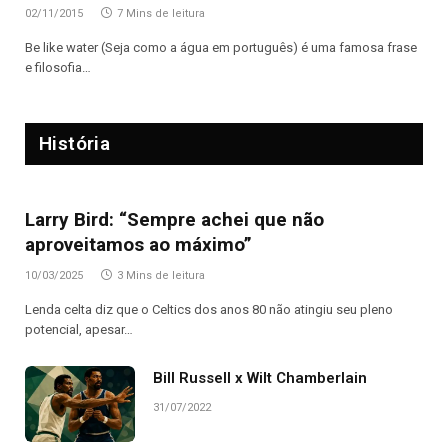
02/11/2015
7 Mins de leitura
Be like water (Seja como a água em português) é uma famosa frase
e filosofia…
História
Larry Bird: “Sempre achei que não
aproveitamos ao máximo”
10/03/2025
3 Mins de leitura
Lenda celta diz que o Celtics dos anos 80 não atingiu seu pleno
potencial, apesar…
Bill Russell x Wilt Chamberlain
31/07/2022