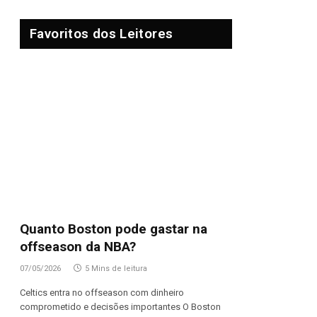
Favoritos dos Leitores
Quanto Boston pode gastar na
offseason da NBA?
07/05/2026
5 Mins de leitura
Celtics entra no offseason com dinheiro
comprometido e decisões importantes O Boston