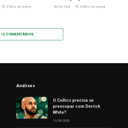
4 Mins de leitura
06/05/2026
4 Mins de leitura
 12 COMENTÁRIOS
Análises
o
O Celtics precisa se
preocupar com Derrick
White?
11/05/2026