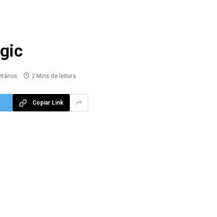
gic
tários
2 Mins de leitura
r
Copiar Link