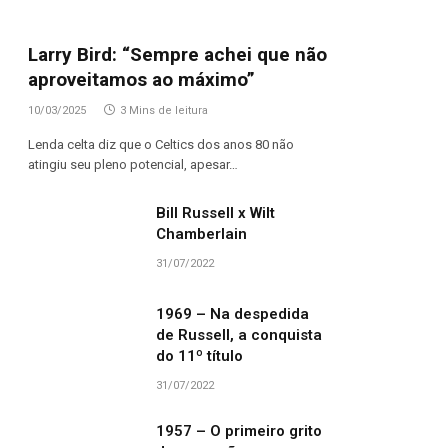
Larry Bird: “Sempre achei que não
aproveitamos ao máximo”
10/03/2025
3 Mins de leitura
Lenda celta diz que o Celtics dos anos 80 não
atingiu seu pleno potencial, apesar…
Bill Russell x Wilt
Chamberlain
31/07/2022
1969 – Na despedida
de Russell, a conquista
do 11º título
31/07/2022
1957 – O primeiro grito