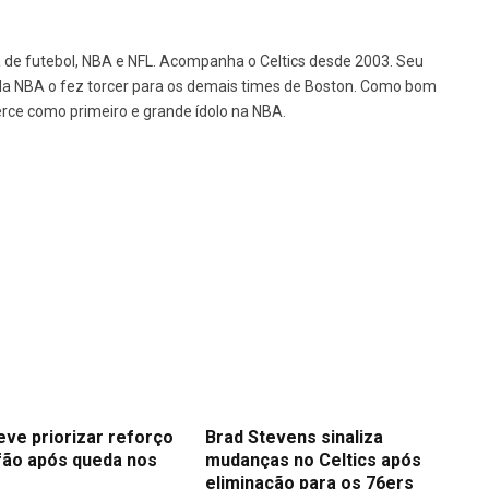
ã de futebol, NBA e NFL. Acompanha o Celtics desde 2003. Seu
a NBA o fez torcer para os demais times de Boston. Como bom
erce como primeiro e grande ídolo na NBA.
eve priorizar reforço
Brad Stevens sinaliza
fão após queda nos
mudanças no Celtics após
eliminação para os 76ers