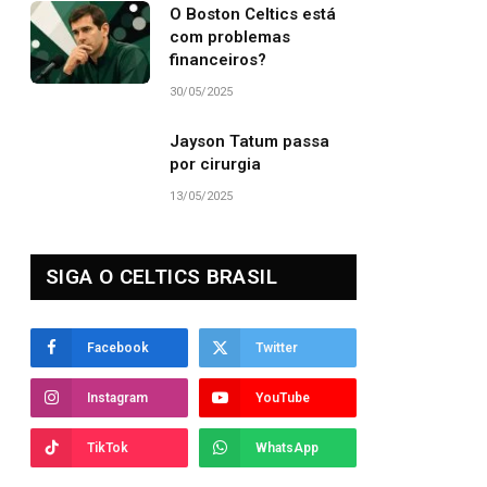
O Boston Celtics está
com problemas
financeiros?
30/05/2025
Jayson Tatum passa
por cirurgia
13/05/2025
SIGA O CELTICS BRASIL
Facebook
Twitter
Instagram
YouTube
TikTok
WhatsApp