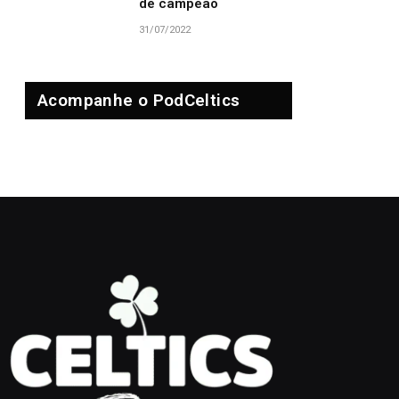
de campeão
31/07/2022
Acompanhe o PodCeltics