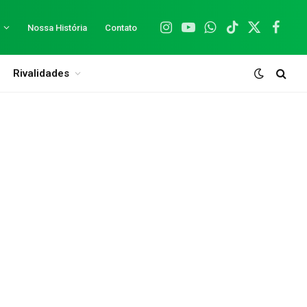
Nossa História
Contato
Instagram
YouTube
WhatsApp
TikTok
X
Facebo
(Twitter)
Rivalidades