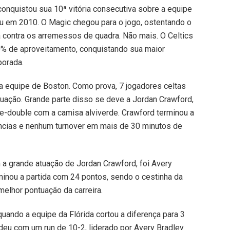
conquistou sua 10ª vitória consecutiva sobre a equipe
reu em 2010. O Magic chegou para o jogo, ostentando o
 contra os arremessos de quadra. Não mais. O Celtics
60% de aproveitamento, conquistando sua maior
porada.
 equipe de Boston. Como prova, 7 jogadores celtas
uação. Grande parte disso se deve a Jordan Crawford,
e-double com a camisa alviverde. Crawford terminou a
ências e nenhum turnover em mais de 30 minutos de
a grande atuação de Jordan Crawford, foi Avery
minou a partida com 24 pontos, sendo o cestinha da
elhor pontuação da carreira.
uando a equipe da Flórida cortou a diferença para 3
ndeu com um run de 10-2, liderado por Avery Bradley.