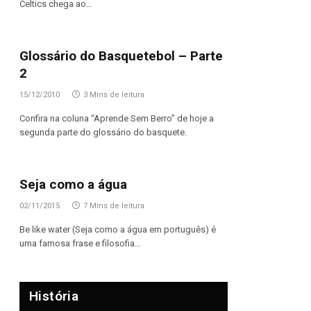
Celtics chega ao…
Glossário do Basquetebol – Parte
2
15/12/2010
3 Mins de leitura
Confira na coluna “Aprende Sem Berro” de hoje a
segunda parte do glossário do basquete.
Seja como a água
02/11/2015
7 Mins de leitura
Be like water (Seja como a água em português) é
uma famosa frase e filosofia…
História