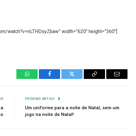
.com/watch?v=nLTHDsyZbaw” width=”620″ height=”360″]
WhatsApp
Facebook
Twitter
Copiar
E-
Link
mail
OR
PRÓXIMO ARTIGO
ca
Um uniforme para a noite de Natal, sem um
ão
jogo na noite de Natal!