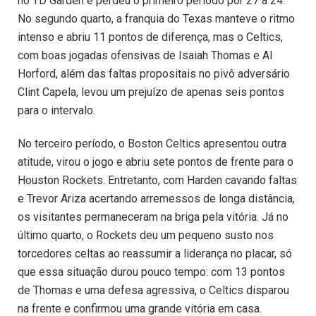
no TD Garden e perdeu o primeiro período por 27 a 24.
No segundo quarto, a franquia do Texas manteve o ritmo
intenso e abriu 11 pontos de diferença, mas o Celtics,
com boas jogadas ofensivas de Isaiah Thomas e Al
Horford, além das faltas propositais no pivô adversário
Clint Capela, levou um prejuízo de apenas seis pontos
para o intervalo.
No terceiro período, o Boston Celtics apresentou outra
atitude, virou o jogo e abriu sete pontos de frente para o
Houston Rockets. Entretanto, com Harden cavando faltas
e Trevor Ariza acertando arremessos de longa distância,
os visitantes permaneceram na briga pela vitória. Já no
último quarto, o Rockets deu um pequeno susto nos
torcedores celtas ao reassumir a liderança no placar, só
que essa situação durou pouco tempo: com 13 pontos
de Thomas e uma defesa agressiva, o Celtics disparou
na frente e confirmou uma grande vitória em casa.