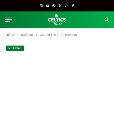
Instagram
YouTube
WhatsApp
X
TikTok
Facebook
(Twitter)
»
»
Início
Notícias
Celtics 120 x 109 Rockets
NOTÍCIAS