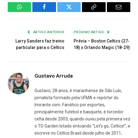
WhatsApp
Facebook
Twitter
Copiar
E-
Link
mail
ARTIGO ANTERIOR
PRÓXIMO ARTIGO
Larry Sanders faz treino
Prévia – Boston Celtics (27-
particular para o Celtics
18) x Orlando Magic (18-29)
Gustavo Arruda
Gustavo, 28 anos, é maranhense de São Luís,
jornalista formado pela UFMA e repórter do
Imirante.com. Fanático por esportes,
principalmente futebol e basquete, é torcedor
celta desde 2003, quando ouviu pela primeira vez
o TD Garden lotado entoando "Let's go, Celtics!", e
escreve no Celtics Brasil desde julho de 2011,