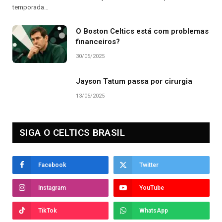
temporada…
O Boston Celtics está com problemas
financeiros?
30/05/2025
Jayson Tatum passa por cirurgia
13/05/2025
SIGA O CELTICS BRASIL
Facebook
Twitter
Instagram
YouTube
TikTok
WhatsApp