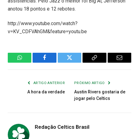
assistências. Pelo Jazz o melhor foi Big Al, Jefferson
anotou 18 pontos e 12 rebotes.
http://www.youtube.com/watch?
v=KV_CDFVAhGM&feature=youtu.be
WhatsApp
Facebook
Twitter
Copiar
E-
Link
mail
ARTIGO ANTERIOR
PRÓXIMO ARTIGO
A hora da verdade
Austin Rivers gostaria de
jogar pelo Celtics
Redação Celtics Brasil