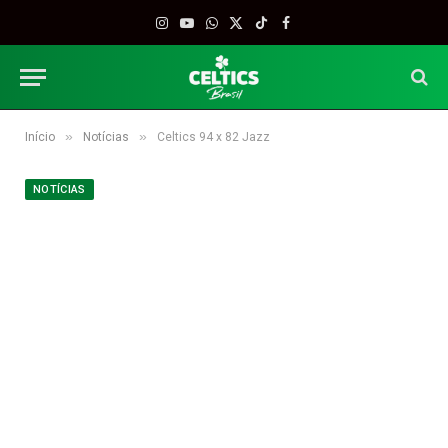
Instagram
YouTube
WhatsApp
X
TikTok
Facebook
(Twitter)
»
»
Início
Notícias
Celtics 94 x 82 Jazz
NOTÍCIAS