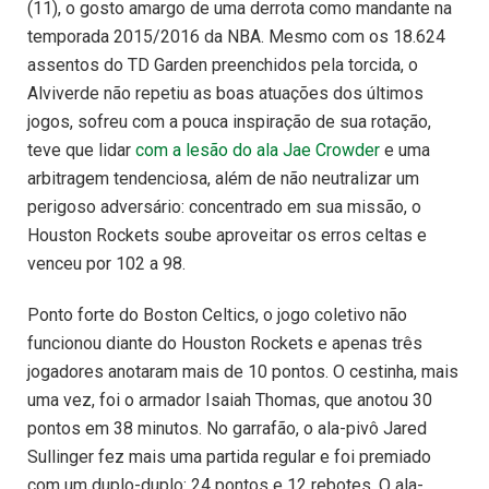
(11), o gosto amargo de uma derrota como mandante na
temporada 2015/2016 da NBA. Mesmo com os 18.624
assentos do TD Garden preenchidos pela torcida, o
Alviverde não repetiu as boas atuações dos últimos
jogos, sofreu com a pouca inspiração de sua rotação,
teve que lidar
com a lesão do ala Jae Crowder
e uma
arbitragem tendenciosa, além de não neutralizar um
perigoso adversário: concentrado em sua missão, o
Houston Rockets soube aproveitar os erros celtas e
venceu por 102 a 98.
Ponto forte do Boston Celtics, o jogo coletivo não
funcionou diante do Houston Rockets e apenas três
jogadores anotaram mais de 10 pontos. O cestinha, mais
uma vez, foi o armador Isaiah Thomas, que anotou 30
pontos em 38 minutos. No garrafão, o ala-pivô Jared
Sullinger fez mais uma partida regular e foi premiado
com um duplo-duplo: 24 pontos e 12 rebotes. O ala-