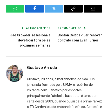
WhatsApp
Facebook
Twitter
Copiar
E-
Link
mail
ARTIGO ANTERIOR
PRÓXIMO ARTIGO
Jae Crowder se lesiona e
Boston Celtics quer renovar
deve ficar fora pelas
contrato com Evan Turner
próximas semanas
Gustavo Arruda
Gustavo, 28 anos, é maranhense de São Luís,
jornalista formado pela UFMA e repórter do
Imirante.com. Fanático por esportes,
principalmente futebol e basquete, é torcedor
celta desde 2003, quando ouviu pela primeira vez
o TD Garden lotado entoando "Let's go, Celtics!", e