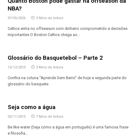
Quanto Boston pode gastar na offseason da
NBA?
07/05/2026
5 Mins de leitura
Celtics entra no offseason com dinheiro comprometido e decisões
importantes O Boston Celtics chega ao…
Glossário do Basquetebol – Parte 2
15/12/2010
3 Mins de leitura
Confira na coluna “Aprende Sem Berro” de hoje a segunda parte do
glossário do basquete.
Seja como a água
02/11/2015
7 Mins de leitura
Be like water (Seja como a água em português) é uma famosa frase
e filosofia…