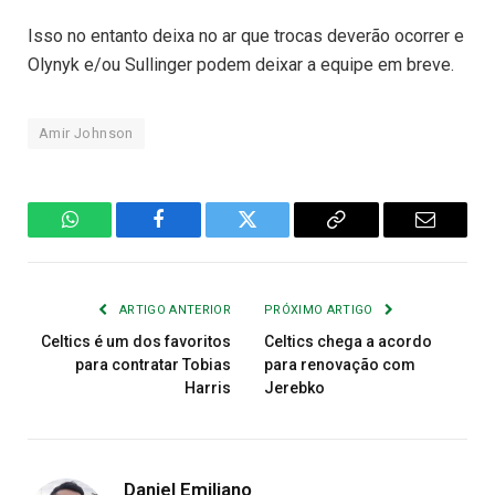
Isso no entanto deixa no ar que trocas deverão ocorrer e
Olynyk e/ou Sullinger podem deixar a equipe em breve.
Amir Johnson
WhatsApp
Facebook
Twitter
Copiar
E-
Link
mail
ARTIGO ANTERIOR
PRÓXIMO ARTIGO
Celtics é um dos favoritos
Celtics chega a acordo
para contratar Tobias
para renovação com
Harris
Jerebko
Daniel Emiliano