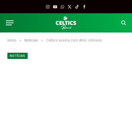
Instagram
YouTube
WhatsApp
X
TikTok
Facebook
(Twitter)
»
»
Início
Notícias
Celtics assina com Amir Johnson
NOTÍCIAS