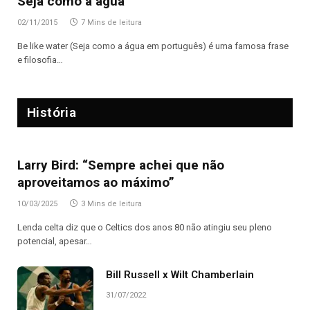
Seja como a água
02/11/2015
7 Mins de leitura
Be like water (Seja como a água em português) é uma famosa frase
e filosofia…
História
Larry Bird: “Sempre achei que não
aproveitamos ao máximo”
10/03/2025
3 Mins de leitura
Lenda celta diz que o Celtics dos anos 80 não atingiu seu pleno
potencial, apesar…
Bill Russell x Wilt Chamberlain
31/07/2022