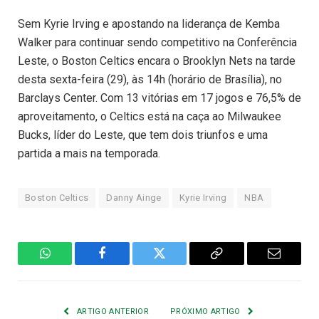
Sem Kyrie Irving e apostando na liderança de Kemba
Walker para continuar sendo competitivo na Conferência
Leste, o Boston Celtics encara o Brooklyn Nets na tarde
desta sexta-feira (29), às 14h (horário de Brasília), no
Barclays Center. Com 13 vitórias em 17 jogos e 76,5% de
aproveitamento, o Celtics está na caça ao Milwaukee
Bucks, líder do Leste, que tem dois triunfos e uma
partida a mais na temporada.
Boston Celtics
Danny Ainge
Kyrie Irving
NBA
WhatsApp
Facebook
Twitter
Copiar
E-
Link
mail
ARTIGO ANTERIOR
PRÓXIMO ARTIGO