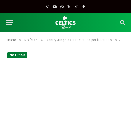
Instagram
YouTube
WhatsApp
X
TikTok
Facebook
(Twitter)
»
»
Início
Notícias
Danny Ainge assume culpa por fracasso do Celtics na temporada 2018/2019 e defende Kyrie Irving
NOTÍCIAS