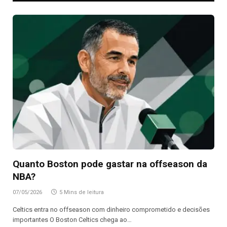
Quanto Boston pode gastar na offseason da
NBA?
07/05/2026
5 Mins de leitura
Celtics entra no offseason com dinheiro comprometido e decisões
importantes O Boston Celtics chega ao…