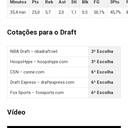
Minutos
Pts
Reb
Ast
Stl
Blk
FG
3Pts
35,4 min
25,0
5,7
2,0
1,1
0,5
50,1%
45,7%
Cotações para o Draft
NBA Draft – nbadraft.net
3ª Escolha
HoopsHype – hoopshype.com
3ª Escolha
CSN – csnne.com
6ª Escolha
Draft Express – draftexpress.com
6ª Escolha
Fox Sports – foxsports.com
6ª Escolha
Vídeo