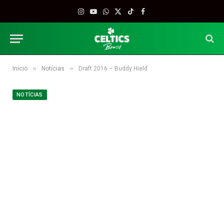
Instagram
YouTube
WhatsApp
X
TikTok
Facebook
(Twitter)
»
»
Início
Notícias
Draft 2016 – Buddy Hield
NOTÍCIAS