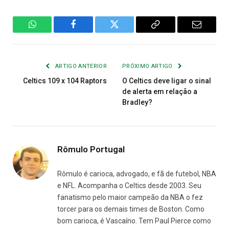
WhatsApp
Facebook
Twitter
Copiar
E-
Link
mail
ARTIGO ANTERIOR
PRÓXIMO ARTIGO
Celtics 109 x 104 Raptors
O Celtics deve ligar o sinal
de alerta em relação a
Bradley?
Rômulo Portugal
Rômulo é carioca, advogado, e fã de futebol, NBA
e NFL. Acompanha o Celtics desde 2003. Seu
fanatismo pelo maior campeão da NBA o fez
torcer para os demais times de Boston. Como
bom carioca, é Vascaíno. Tem Paul Pierce como