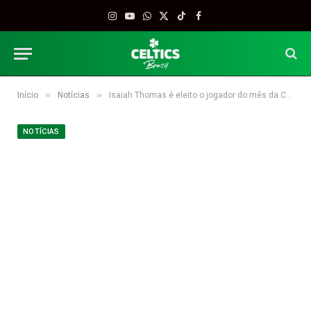
Instagram
YouTube
WhatsApp
X
TikTok
Facebook
(Twitter)
»
»
Início
Notícias
Isaiah Thomas é eleito o jogador do mês da Conferência Leste
NOTÍCIAS