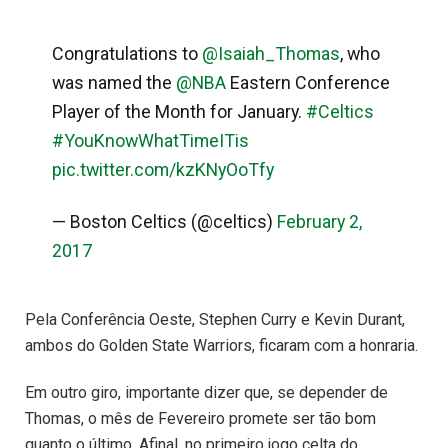
Congratulations to
@Isaiah_Thomas
, who
was named the
@NBA
Eastern Conference
Player of the Month for January.
#Celtics
#YouKnowWhatTimeITis
pic.twitter.com/kzKNyOoTfy
— Boston Celtics (@celtics)
February 2,
2017
Pela Conferência Oeste, Stephen Curry e Kevin Durant,
ambos do Golden State Warriors, ficaram com a honraria.
Em outro giro, importante dizer que, se depender de
Thomas, o mês de Fevereiro promete ser tão bom
quanto o último. Afinal, no primeiro jogo celta do