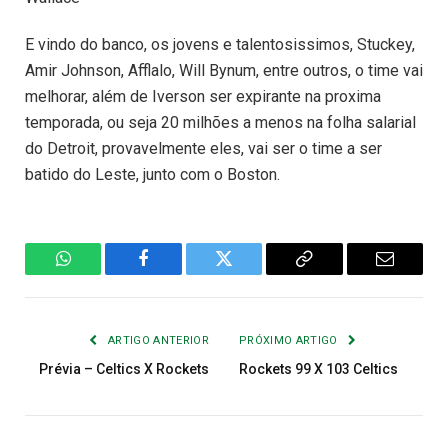
E vindo do banco, os jovens e talentosissimos, Stuckey,
Amir Johnson, Afflalo, Will Bynum, entre outros, o time vai
melhorar, além de Iverson ser expirante na proxima
temporada, ou seja 20 milhões a menos na folha salarial
do Detroit, provavelmente eles, vai ser o time a ser
batido do Leste, junto com o Boston.
WhatsApp
Facebook
Twitter
Copiar
E-
Link
mail
ARTIGO ANTERIOR
PRÓXIMO ARTIGO
Prévia – Celtics X Rockets
Rockets 99 X 103 Celtics