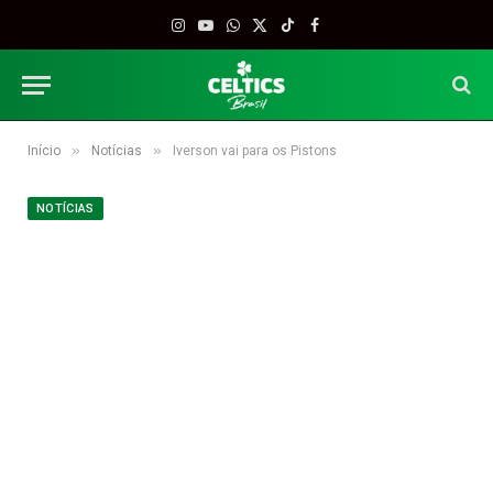
Instagram
YouTube
WhatsApp
X
TikTok
Facebook
(Twitter)
»
»
Início
Notícias
Iverson vai para os Pistons
NOTÍCIAS