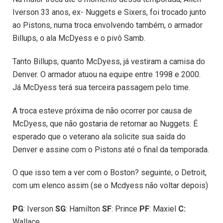
Iverson 33 anos, ex- Nuggets e Sixers, foi trocado junto
ao Pistons, numa troca envolvendo também, o armador
Billups, o ala McDyess e o pivô Samb.
Tanto Billups, quanto McDyess, já vestiram a camisa do
Denver. O armador atuou na equipe entre 1998 e 2000.
Já McDyess terá sua terceira passagem pelo time.
A troca esteve próxima de não ocorrer por causa de
McDyess, que não gostaria de retornar ao Nuggets. É
esperado que o veterano ala solicite sua saída do
Denver e assine com o Pistons até o final da temporada.
O que isso tem a ver com o Boston? seguinte, o Detroit,
com um elenco assim (se o Mcdyess não voltar depois)
PG
: Iverson
SG
: Hamilton
SF
: Prince
PF
: Maxiel
C:
Wallace