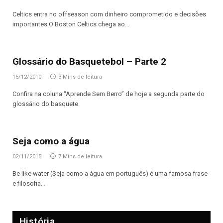
Celtics entra no offseason com dinheiro comprometido e decisões
importantes O Boston Celtics chega ao…
Glossário do Basquetebol – Parte 2
15/12/2010
3 Mins de leitura
Confira na coluna “Aprende Sem Berro” de hoje a segunda parte do
glossário do basquete.
Seja como a água
02/11/2015
7 Mins de leitura
Be like water (Seja como a água em português) é uma famosa frase
e filosofia…
História