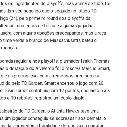
dos os ingredientes de playoffs, mas acima de tudo, foi
tics. Em seu segundo duelo seguido no lotado TD
ngo (24), pelo primeiro round dos playoffs da
 alternou momentos de brilho e algumas jogadas
quadra, com alguns apagões preocupantes, mas a raça
e o time verde e branco de Massachusetts bateu o
rrogação.
porada regular e nos playoffs, o armador Isaiah Thomas
mas o destaque do Alviverde foi o reserva Marcus Smart,
rto e na prorrogação, com arremessos precisos e a
laudido pelo TD Garden, Smart encerrou o jogo com 20
or Evan Turner contribuiu com 17 pontos, enquanto o ala
s e 10 rebotes, registrou um duplo-duplo.
aldeirão do TD Garden, o Atlanta Hawks teve uma
nas um jogador conseguiu se sobressair aos demais: o
pirada, aproveitou a fragilidade defensiva no garrafão