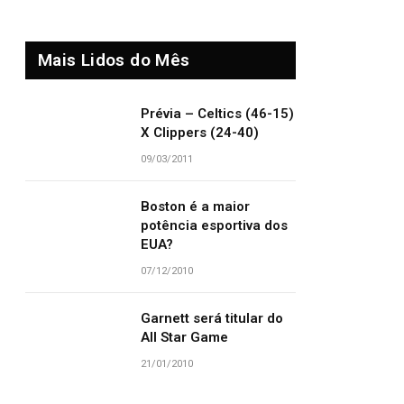
Mais Lidos do Mês
Prévia – Celtics (46-15)
X Clippers (24-40)
09/03/2011
Boston é a maior
potência esportiva dos
EUA?
07/12/2010
Garnett será titular do
All Star Game
21/01/2010