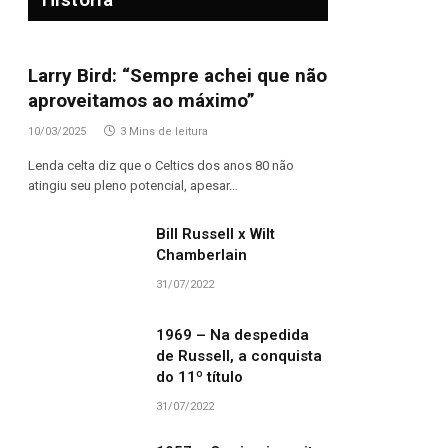
Larry Bird: “Sempre achei que não
aproveitamos ao máximo”
10/03/2025
3 Mins de leitura
Lenda celta diz que o Celtics dos anos 80 não
atingiu seu pleno potencial, apesar…
Bill Russell x Wilt
Chamberlain
31/07/2022
1969 – Na despedida
de Russell, a conquista
do 11º título
31/07/2022