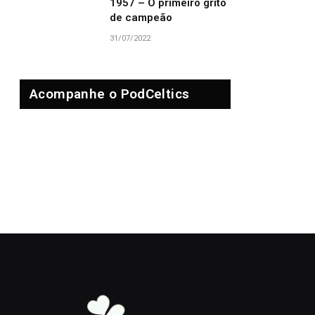
1957 – O primeiro grito
de campeão
31/07/2022
Acompanhe o PodCeltics