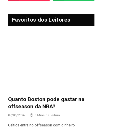
Favoritos dos Leitores
Quanto Boston pode gastar na
offseason da NBA?
07/05/2026
5 Mins de leitura
Celtics entra no offseason com dinheiro