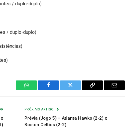
botes / duplo-duplo)
tes / duplo-duplo)
sistências)
tes)
WhatsApp
Facebook
Twitter
Copiar
E-
Link
mail
OR
PRÓXIMO ARTIGO
 x
Prévia (Jogo 5) – Atlanta Hawks (2-2) x
1)
Boston Celtics (2-2)