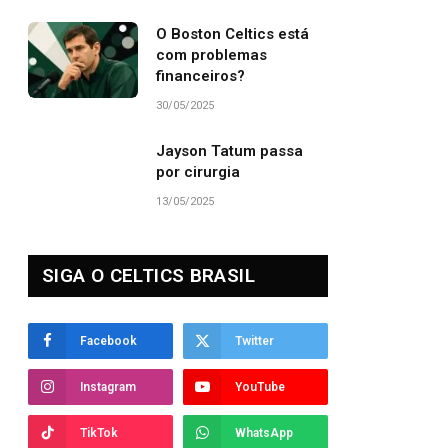
O Boston Celtics está
com problemas
financeiros?
30/05/2025
Jayson Tatum passa
por cirurgia
13/05/2025
SIGA O CELTICS BRASIL
Facebook
Twitter
Instagram
YouTube
TikTok
WhatsApp