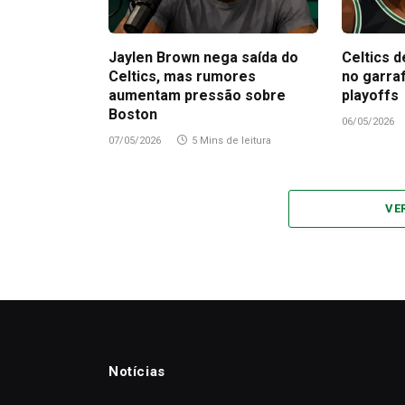
Jaylen Brown nega saída do
Celtics d
Celtics, mas rumores
no garra
aumentam pressão sobre
playoffs
Boston
06/05/2026
07/05/2026
5 Mins de leitura
VE
Notícias