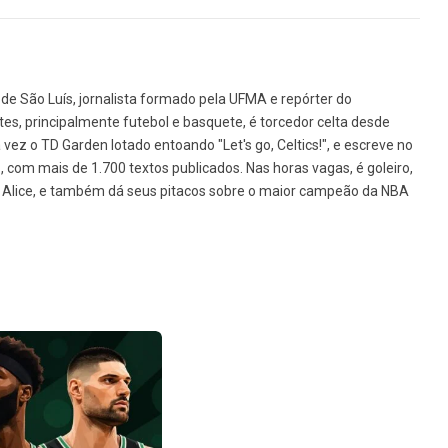
de São Luís, jornalista formado pela UFMA e repórter do
tes, principalmente futebol e basquete, é torcedor celta desde
vez o TD Garden lotado entoando "Let's go, Celtics!", e escreve no
1, com mais de 1.700 textos publicados. Nas horas vagas, é goleiro,
da Alice, e também dá seus pitacos sobre o maior campeão da NBA