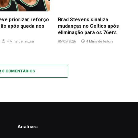
eve priorizar reforço
Brad Stevens sinaliza
fão após queda nos
mudanças no Celtics após
eliminação para os 76ers
4 Mins de leitura
06/05/2026
4 Mins de leitura
R 8 COMENTÁRIOS
Análises