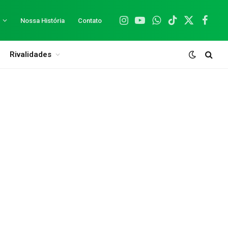
Nossa História
Contato
Instagram
YouTube
WhatsApp
TikTok
X
Facebo
(Twitter)
Rivalidades