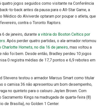
 quatro jogos seguidos como visitante na Conferência
back-to-back antes da pausa para o All-Star Game, a
 Médico do Alviverde optaram por poupar o atleta, que
 fevereiro, contra o Toronto Raptors.
a 6 de janeiro, durante
a vitória do Boston Celtics por
ers
. Após perder quatro partidas, o ala-armador retornou
o Charlotte Hornets, no dia 16 de janeiro
, mas voltou a
 e não foi bem. Desde então, Bradley perdeu 10 jogos
misa 0 registra médias de 17,7 pontos e 6,9 rebotes em
d Stevens testou o armador Marcus Smart como titular
mas o camisa 36 não apresentou um bom desempenho,
vaga no quinteto para o calouro Jaylen Brown. Com
 o Sacramento Kings na madrugada de quarta-feira (8)
rio de Brasília), no Golden 1 Center.