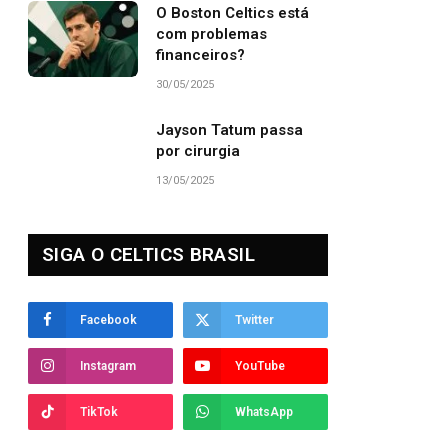
O Boston Celtics está
com problemas
financeiros?
30/05/2025
Jayson Tatum passa
por cirurgia
13/05/2025
SIGA O CELTICS BRASIL
Facebook
Twitter
Instagram
YouTube
TikTok
WhatsApp