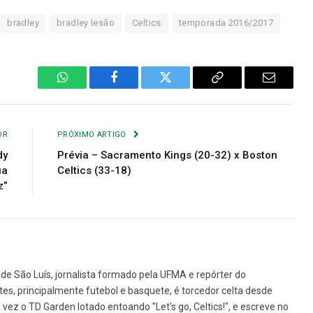
bradley
bradley lesão
Celtics
temporada 2016/2017
WhatsApp
Facebook
Twitter
Copiar
E-
Link
mail
OR
PRÓXIMO ARTIGO
dy
Prévia – Sacramento Kings (20-32) x Boston
ua
Celtics (33-18)
z”
de São Luís, jornalista formado pela UFMA e repórter do
tes, principalmente futebol e basquete, é torcedor celta desde
vez o TD Garden lotado entoando "Let's go, Celtics!", e escreve no