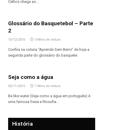
Celtics chega ao…
Glossário do Basquetebol – Parte
2
15/12/2010
3 Mins de leitura
Confira na coluna “Aprende Sem Berro” de hoje a
segunda parte do glossário do basquete.
Seja como a água
02/11/2015
7 Mins de leitura
Be like water (Seja como a água em português) é
uma famosa frase e filosofia…
História