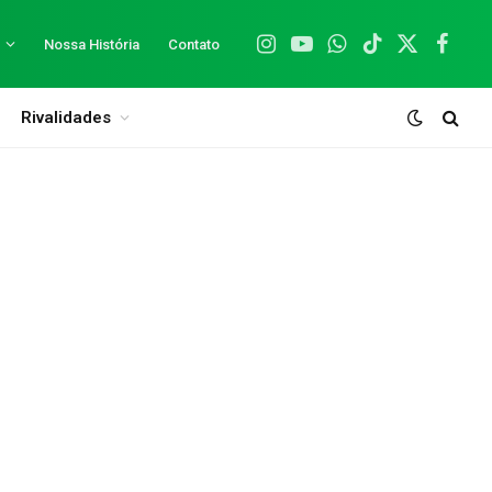
Nossa História
Contato
Instagram
YouTube
WhatsApp
TikTok
X
Facebo
(Twitter)
Rivalidades