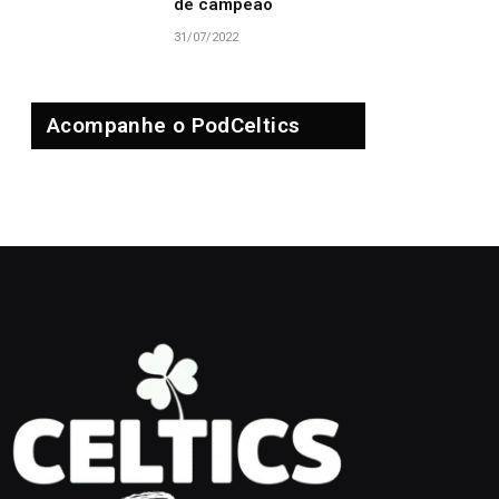
de campeão
31/07/2022
Acompanhe o PodCeltics