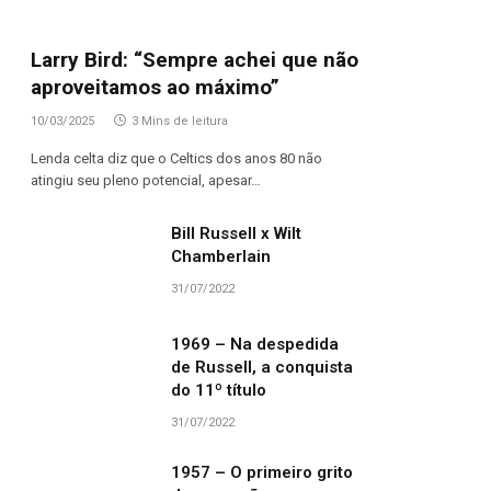
Larry Bird: “Sempre achei que não
aproveitamos ao máximo”
10/03/2025
3 Mins de leitura
Lenda celta diz que o Celtics dos anos 80 não
atingiu seu pleno potencial, apesar…
Bill Russell x Wilt
Chamberlain
31/07/2022
1969 – Na despedida
de Russell, a conquista
do 11º título
31/07/2022
1957 – O primeiro grito