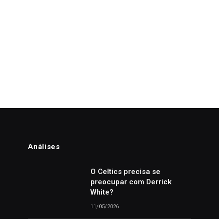
Análises
o
O Celtics precisa se
preocupar com Derrick
White?
11/05/2026