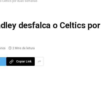
 o Celtics por duas semanas
dley desfalca o Celtics por
rios
2 Mins de leitura
r
Copiar Link