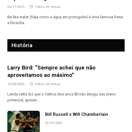
02/11/2015
7 Mins de leitura
Be like water (Seja como a água em português) é uma famosa frase
e filosofia…
História
Larry Bird: “Sempre achei que não
aproveitamos ao máximo”
10/03/2025
3 Mins de leitura
Lenda celta diz que o Celtics dos anos 80 não atingiu seu pleno
potencial, apesar…
Bill Russell x Wilt Chamberlain
31/07/2022