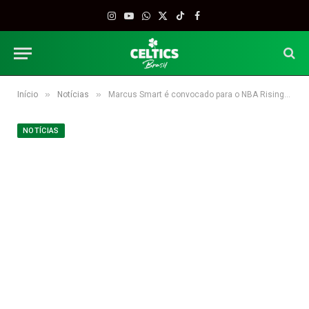
Instagram
YouTube
WhatsApp
X
TikTok
Facebook
(Twitter)
»
»
Início
Notícias
Marcus Smart é convocado para o NBA Rising Stars Challenge
NOTÍCIAS