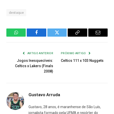
destaque
WhatsApp
Facebook
Twitter
Copiar
E-
Link
mail
ARTIGO ANTERIOR
PRÓXIMO ARTIGO
Jogos Inesquecíveis:
Celtics 111 x 103 Nuggets
Celtics x Lakers (Finals
2008)
Gustavo Arruda
Gustavo, 28 anos, é maranhense de São Luís,
jornalista formado pela UFMA e repórter do