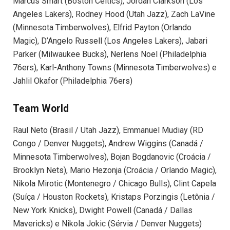
Marcus Smart (Boston Celtics), Jordan Clarkson (Los
Angeles Lakers), Rodney Hood (Utah Jazz), Zach LaVine
(Minnesota Timberwolves), Elfrid Payton (Orlando
Magic), D’Angelo Russell (Los Angeles Lakers), Jabari
Parker (Milwaukee Bucks), Nerlens Noel (Philadelphia
76ers), Karl-Anthony Towns (Minnesota Timberwolves) e
Jahlil Okafor (Philadelphia 76ers)
Team World
Raul Neto (Brasil / Utah Jazz), Emmanuel Mudiay (RD
Congo / Denver Nuggets), Andrew Wiggins (Canadá /
Minnesota Timberwolves), Bojan Bogdanovic (Croácia /
Brooklyn Nets), Mario Hezonja (Croácia / Orlando Magic),
Nikola Mirotic (Montenegro / Chicago Bulls), Clint Capela
(Suíça / Houston Rockets), Kristaps Porzingis (Letônia /
New York Knicks), Dwight Powell (Canadá / Dallas
Mavericks) e Nikola Jokic (Sérvia / Denver Nuggets)