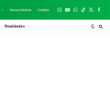
Nossa História
Contato
Instagram
YouTube
WhatsApp
TikTok
X
Facebo
(Twitter)
Rivalidades