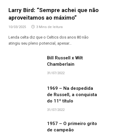
Larry Bird: “Sempre achei que não
aproveitamos ao máximo”
10/03/2025
3 Mins de leitura
Lenda celta diz que o Celtics dos anos 80 não
atingiu seu pleno potencial, apesar…
Bill Russell x Wilt
Chamberlain
31/07/2022
1969 – Na despedida
de Russell, a conquista
do 11º título
31/07/2022
1957 – O primeiro grito
de campeão