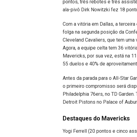
pontos, três rebotes e três assistê
ala-pivô Dirk Nowitzki fez 18 po
Com a vitória em Dallas, a terceir
folga na segunda posição da Confer
Cleveland Cavaliers, que tem uma v
Agora, a equipe celta tem 36 vitór
Mavericks, por sua vez, está na 1
55 duelos e 40% de aproveitament
Antes da parada para o All-Star Ga
o primeiro compromisso será disput
Philadelphia 76ers, no TD Garden.
Detroit Pistons no Palace of Auburn
Destaques do Mavericks
Yogi Ferrell (20 pontos e cinco ass