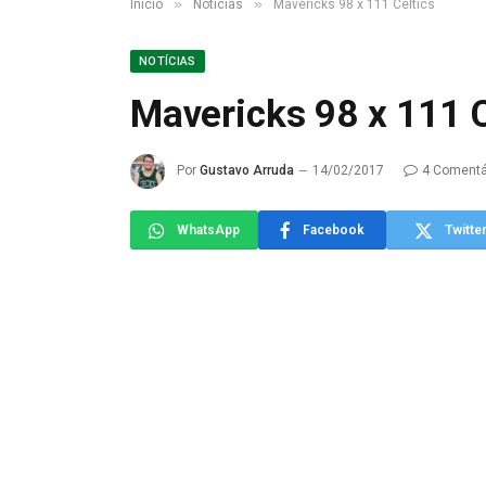
»
»
Início
Notícias
Mavericks 98 x 111 Celtics
NOTÍCIAS
Mavericks 98 x 111 C
Por
Gustavo Arruda
14/02/2017
4 Comentá
WhatsApp
Facebook
Twitte