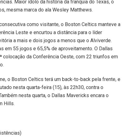
ncias. Maior ídolo da história da franquia do Texas, o
ntos, mesma marca do ala Wesley Matthews.
a consecutiva como visitante, o Boston Celtics manteve a
ência Leste e encurtou a distância para o líder
itória a mais e dois jogos a menos que o Alviverde.
ias em 55 jogos e 65,5% de aproveitamento. O Dallas
1ª colocação da Conferência Oeste, com 22 triunfos em
o.
me, o Boston Celtics terá um back-to-back pela frente, e
ado nesta quarta-feira (15), às 22h30, contra o
 Também nesta quarta, o Dallas Mavericks encara o
 Hills.
istências)