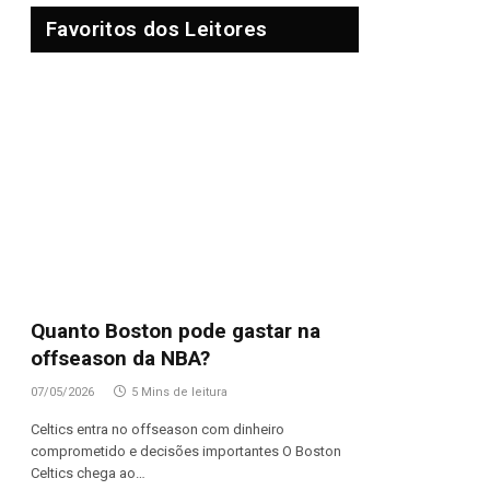
Favoritos dos Leitores
Quanto Boston pode gastar na
offseason da NBA?
07/05/2026
5 Mins de leitura
Celtics entra no offseason com dinheiro
comprometido e decisões importantes O Boston
Celtics chega ao…