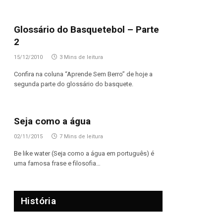
Glossário do Basquetebol – Parte
2
15/12/2010
3 Mins de leitura
Confira na coluna “Aprende Sem Berro” de hoje a
segunda parte do glossário do basquete.
Seja como a água
02/11/2015
7 Mins de leitura
Be like water (Seja como a água em português) é
uma famosa frase e filosofia…
História