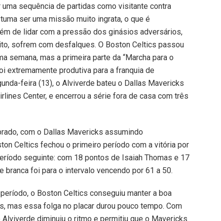
 uma sequência de partidas como visitante contra
stuma ser uma missão muito ingrata, o que é
lém de lidar com a pressão dos ginásios adversários,
ito, sofrem com desfalques. O Boston Celtics passou
a semana, mas a primeira parte da “Marcha para o
i extremamente produtiva para a franquia de
unda-feira (13), o Alviverde bateu o Dallas Mavericks
rlines Center, e encerrou a série fora de casa com três
ibrado, com o Dallas Mavericks assumindo
ton Celtics fechou o primeiro período com a vitória por
período seguinte: com 18 pontos de Isaiah Thomas e 17
e branca foi para o intervalo vencendo por 61 a 50.
 período, o Boston Celtics conseguiu manter a boa
s, mas essa folga no placar durou pouco tempo. Com
o Alviverde diminuiu o ritmo e permitiu que o Mavericks