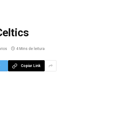
eltics
rios
4 Mins de leitura
r
Copiar Link