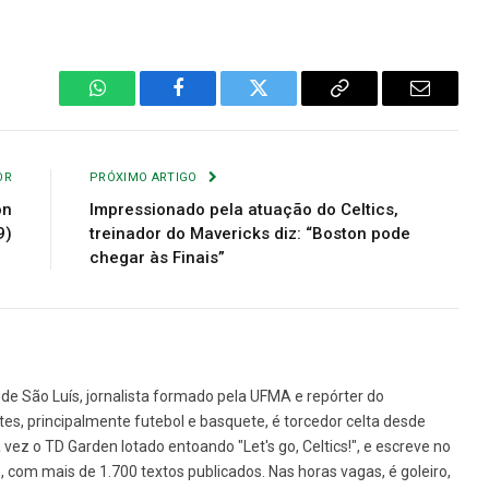
WhatsApp
Facebook
Twitter
Copiar
E-
Link
mail
OR
PRÓXIMO ARTIGO
on
Impressionado pela atuação do Celtics,
9)
treinador do Mavericks diz: “Boston pode
chegar às Finais”
de São Luís, jornalista formado pela UFMA e repórter do
tes, principalmente futebol e basquete, é torcedor celta desde
vez o TD Garden lotado entoando "Let's go, Celtics!", e escreve no
1, com mais de 1.700 textos publicados. Nas horas vagas, é goleiro,