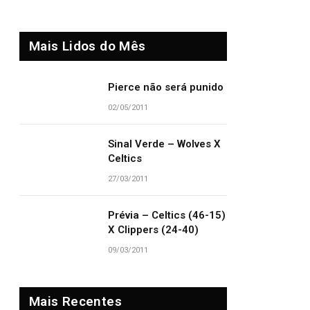
Mais Lidos do Mês
Pierce não será punido
02/05/2011
Sinal Verde – Wolves X
Celtics
27/03/2011
Prévia – Celtics (46-15)
X Clippers (24-40)
09/03/2011
Mais Recentes