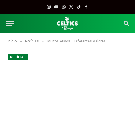
Instagram
YouTube
WhatsApp
X
TikTok
Facebook
(Twitter)
»
»
Início
Notícias
Muitos Ativos – Diferentes Valores
NOTÍCIAS