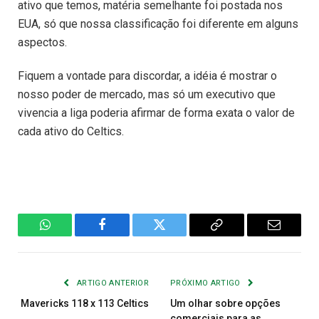
ativo que temos, matéria semelhante foi postada nos
EUA, só que nossa classificação foi diferente em alguns
aspectos.
Fiquem a vontade para discordar, a idéia é mostrar o
nosso poder de mercado, mas só um executivo que
vivencia a liga poderia afirmar de forma exata o valor de
cada ativo do Celtics.
WhatsApp
Facebook
Twitter
Copiar
E-
Link
mail
ARTIGO ANTERIOR
PRÓXIMO ARTIGO
Mavericks 118 x 113 Celtics
Um olhar sobre opções
comerciais para as