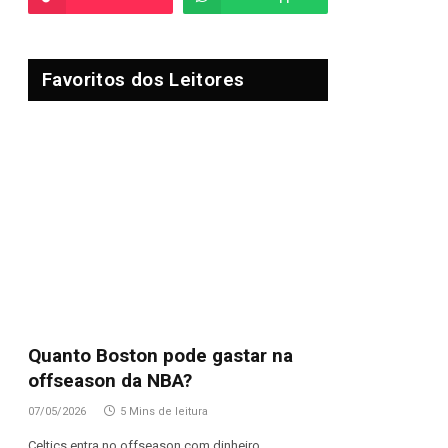
Favoritos dos Leitores
Quanto Boston pode gastar na
offseason da NBA?
07/05/2026
5 Mins de leitura
Celtics entra no offseason com dinheiro