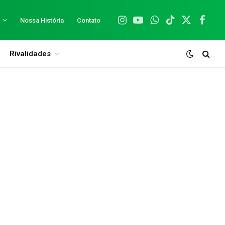
Nossa História
Contato
Instagram
YouTube
WhatsApp
TikTok
X
Facebo
(Twitter)
Rivalidades