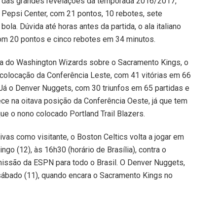
ma das grandes revelações da temporada 2016/2017,
o Pepsi Center, com 21 pontos, 10 rebotes, sete
ola. Dúvida até horas antes da partida, o ala italiano
com 20 pontos e cinco rebotes em 34 minutos.
ia do Washington Wizards sobre o Sacramento Kings, o
a colocação da Conferência Leste, com 41 vitórias em 66
Já o Denver Nuggets, com 30 triunfos em 65 partidas e
e na oitava posição da Conferência Oeste, já que tem
que o nono colocado Portland Trail Blazers.
vas como visitante, o Boston Celtics volta a jogar em
go (12), às 16h30 (horário de Brasília), contra o
smissão da ESPN para todo o Brasil. O Denver Nuggets,
e sábado (11), quando encara o Sacramento Kings no