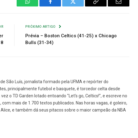
WhatsApp
Facebook
Twitter
Copiar
E-
Link
mail
OR
PRÓXIMO ARTIGO
er
Prévia – Boston Celtics (41-25) x Chicago
18
Bulls (31-34)
de São Luís, jornalista formado pela UFMA e repórter do
tes, principalmente futebol e basquete, é torcedor celta desde
vez o TD Garden lotado entoando "Let's go, Celtics!", e escreve no
1, com mais de 1.700 textos publicados. Nas horas vagas, é goleiro,
da Alice, e também dá seus pitacos sobre o maior campeão da NBA