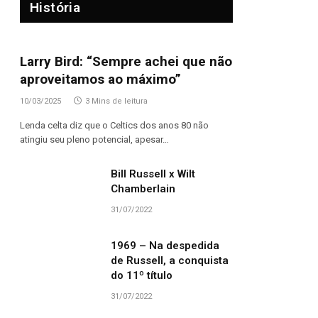
História
Larry Bird: “Sempre achei que não
aproveitamos ao máximo”
10/03/2025
3 Mins de leitura
Lenda celta diz que o Celtics dos anos 80 não
atingiu seu pleno potencial, apesar…
Bill Russell x Wilt
Chamberlain
31/07/2022
1969 – Na despedida
de Russell, a conquista
do 11º título
31/07/2022