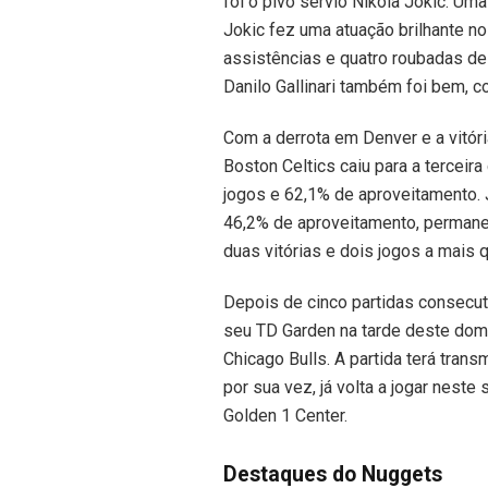
foi o pivô sérvio Nikola Jokic. U
Jokic fez uma atuação brilhante n
assistências e quatro roubadas de b
Danilo Gallinari também foi bem, 
Com a derrota em Denver e a vitór
Boston Celtics caiu para a terceir
jogos e 62,1% de aproveitamento. 
46,2% de aproveitamento, permanec
duas vitórias e dois jogos a mais 
Depois de cinco partidas consecuti
seu TD Garden na tarde deste domin
Chicago Bulls. A partida terá tran
por sua vez, já volta a jogar nest
Golden 1 Center.
Destaques do Nuggets