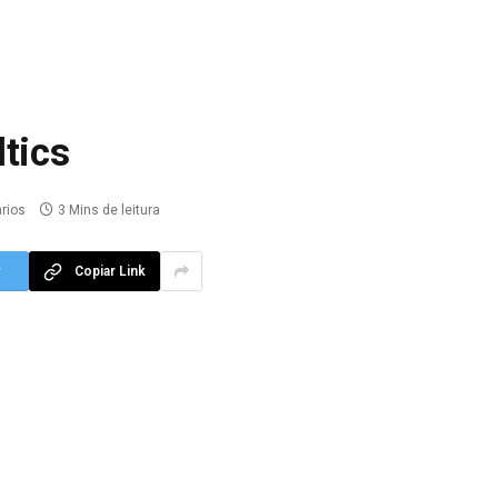
tics
rios
3 Mins de leitura
r
Copiar Link