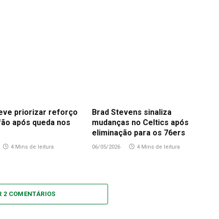
eve priorizar reforço
Brad Stevens sinaliza
fão após queda nos
mudanças no Celtics após
eliminação para os 76ers
4 Mins de leitura
06/05/2026
4 Mins de leitura
R 2 COMENTÁRIOS