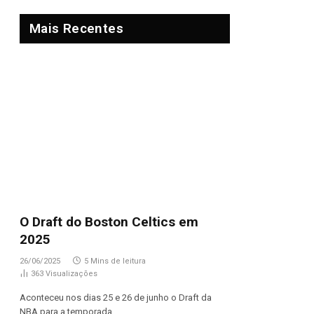
Mais Recentes
O Draft do Boston Celtics em
2025
26/06/2025
5 Mins de leitura
363
Visualizações
Aconteceu nos dias 25 e 26 de junho o Draft da
NBA para a temporada…