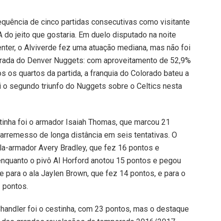
equência de cinco partidas consecutivas como visitante
o jeito que gostaria. Em duelo disputado na noite
enter, o Alviverde fez uma atuação mediana, mas não foi
nspirada do Denver Nuggets: com aproveitamento de 52,9%
 os quartos da partida, a franquia do Colorado bateu a
i o segundo triunfo do Nuggets sobre o Celtics nesta
stinha foi o armador Isaiah Thomas, que marcou 21
rremesso de longa distância em seis tentativas. O
 ala-armador Avery Bradley, que fez 16 pontos e
enquanto o pivô Al Horford anotou 15 pontos e pegou
e para o ala Jaylen Brown, que fez 14 pontos, e para o
 pontos.
handler foi o cestinha, com 23 pontos, mas o destaque