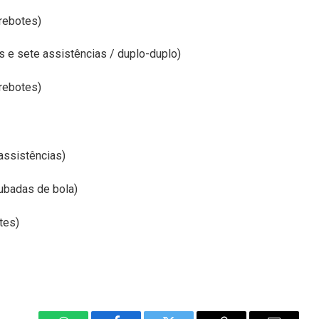
 rebotes)
s e sete assistências / duplo-duplo)
 rebotes)
assistências)
oubadas de bola)
tes)