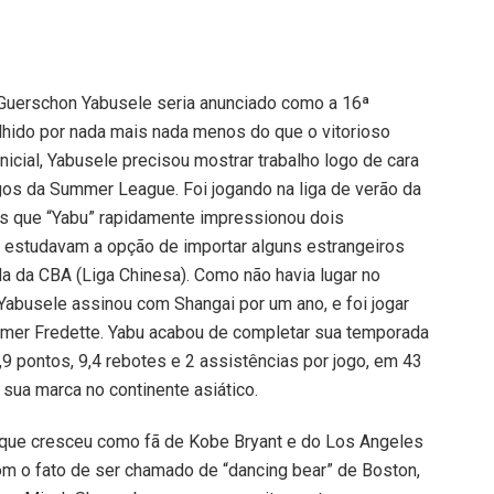
 Guerschon Yabusele seria anunciado como a 16ª
lhido por nada mais nada menos do que o vitorioso
nicial, Yabusele precisou mostrar trabalho logo de cara
gos da Summer League. Foi jogando na liga de verão da
 que “Yabu” rapidamente impressionou dois
 estudavam a opção de importar alguns estrangeiros
a da CBA (Liga Chinesa). Como não havia lugar no
Yabusele assinou com Shangai por um ano, e foi jogar
mer Fredette. Yabu acabou de completar sua temporada
9 pontos, 9,4 rebotes e 2 assistências por jogo, em 43
 sua marca no continente asiático.
s que cresceu como fã de Kobe Bryant e do Los Angeles
m o fato de ser chamado de “dancing bear” de Boston,