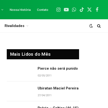
Nossa História
Contato
Instagram
YouTube
WhatsApp
TikTok
X
Facebo
(Twitter)
Rivalidades
Mais Lidos do Mês
Pierce não será punido
02/05/2011
Ubiratan Maciel Pereira
27/04/2011