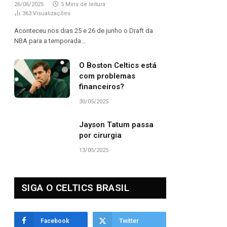
26/06/2025
5 Mins de leitura
363
Visualizações
Aconteceu nos dias 25 e 26 de junho o Draft da
NBA para a temporada…
O Boston Celtics está
com problemas
financeiros?
30/05/2025
Jayson Tatum passa
por cirurgia
13/05/2025
SIGA O CELTICS BRASIL
Facebook
Twitter