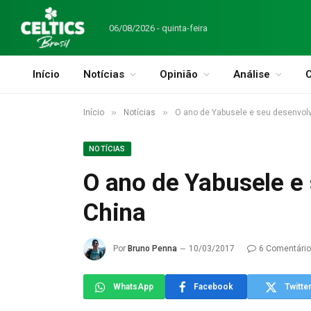
06/08/2026 - quinta-feira
Início
Notícias
Opinião
Análise
C
»
»
Início
Notícias
O ano de Yabusele e seu desenvol
NOTÍCIAS
O ano de Yabusele e
China
Por
Bruno Penna
10/03/2017
6 Comentári
WhatsApp
Facebook
Twitte