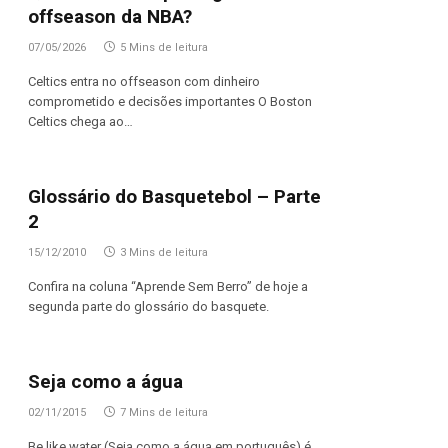
offseason da NBA?
07/05/2026
5 Mins de leitura
Celtics entra no offseason com dinheiro
comprometido e decisões importantes O Boston
Celtics chega ao…
Glossário do Basquetebol – Parte
2
15/12/2010
3 Mins de leitura
Confira na coluna “Aprende Sem Berro” de hoje a
segunda parte do glossário do basquete.
Seja como a água
02/11/2015
7 Mins de leitura
Be like water (Seja como a água em português) é