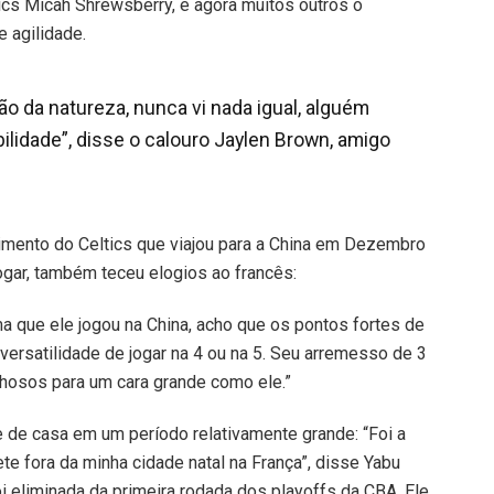
ics Micah Shrewsberry, e agora muitos outros o
 agilidade.
o da natureza, nunca vi nada igual, alguém
lidade”, disse o calouro Jaylen Brown, amigo
vimento do Celtics que viajou para a China em Dezembro
ogar, também teceu elogios ao francês:
ma que ele jogou na China, acho que os pontos fortes de
ersatilidade de jogar na 4 ou na 5. Seu arremesso de 3
hosos para um cara grande como ele.”
e de casa em um período relativamente grande: “Foi a
e fora da minha cidade natal na França”, disse Yabu
i eliminada da primeira rodada dos playoffs da CBA. Ele