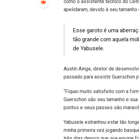
como o assistente técnico do Celt
apelidaram, devido à seu tamanho e
Esse garoto é uma aberraçã
tão grande com aquela mobi
de Yabusele.
Austin Ainge, diretor de desenvol
passado para assistir Guerschon j
“Fiquei muito satisfeito com a for
Guerschon são seu tamanho e sua v
pontos e seus passes são maravil
Yabusele estranhou estar tão long
minha primeira vez jogando basquet
três dias depois que sua equipe fo