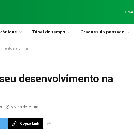
Time
rônicas
Túnel do tempo
Craques do passado
vimento na China
 seu desenvolvimento na
os
6 Mins de leitura
r
Copiar Link