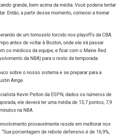
icando grande, bem acima da média. Você poderia tentar
tar. Então, a partir desse momento, comecei a treinar
erando de um tornozelo torcido nos playoffs da CBA.
empo antes de voltar à Boston, onde ele irá passar
om os médicos da equipe, e ficar com o Maine Red
volvimento da NBA) para o resto da temporada.
pouco sobre o nosso sistema e se preparar para a
stin Ainge.
cialista Kevin Pelton da ESPN, dados os números de
mporada, ele deverá ter uma média de 13,7 pontos, 7,9
 minutos na NBA.
senvolvimento provavelmente reside em melhorar nos
. “Sua porcentagem de rebote defensivo é de 16,9%,