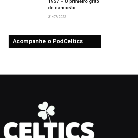
1957 – O primeiro grito
de campeão
31/07/2022
Acompanhe o PodCeltics