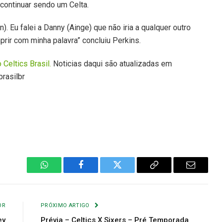
 continuar sendo um Celta.
). Eu falei a Danny (Ainge) que não iria a qualquer outro
prir com minha palavra” concluiu Perkins.
o Celtics Brasil.
Noticias daqui são atualizadas em
rasilbr
WhatsApp
Facebook
Twitter
Copiar
E-
Link
mail
OR
PRÓXIMO ARTIGO
ey
Prévia – Celtics X Sixers – Pré Temporada