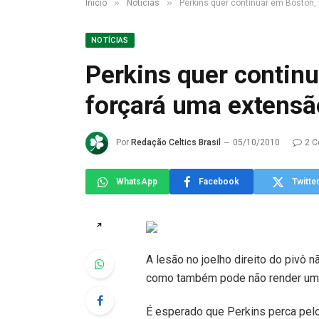
»
»
Início
Notícias
Perkins quer continuar em Boston,
NOTÍCIAS
Perkins quer contin
forçará uma extensã
Por
Redação Celtics Brasil
05/10/2010
2 C
WhatsApp
Facebook
Twitte
↗
A lesão no joelho direito do pivô n
como também pode não render um c
É esperado que Perkins perca pel