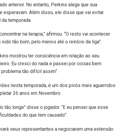
ado anterior. No entanto, Perkins alega que sua
e esperavam. Além disso, ele disse que vai evitar
l da temporada.
ncentrar na terapia,” afirmou. “O resto vai acontecer
sido tão bom, pelo menos até o reinício da liga”.
rkins mostrou ter consciência em relação ao seu
heiro. Eu cresci do nada e passei por coisas bem
problema tão difícil assim”.
lhões nesta temporada, é um dos pivôs mais aguerridos
pletar 26 anos em Novembro.
do tão longe” disse o jogador. “E eu pensei que esse
ificuldades do que tem causado”.
ivará seus representantes a negociarem uma extensão