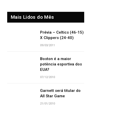
Mais Lidos do Mês
Prévia – Celtics (46-15)
X Clippers (24-40)
09/03/2011
Boston é a maior
potência esportiva dos
EUA?
07/12/2010
Garnett será titular do
All Star Game
21/01/2010