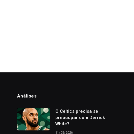
Análises
o
O Celtics precisa se
preocupar com Derrick
White?
11/05/2026