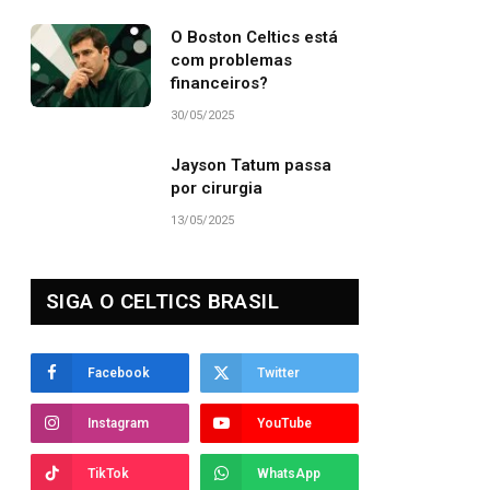
O Boston Celtics está
com problemas
financeiros?
30/05/2025
Jayson Tatum passa
por cirurgia
13/05/2025
SIGA O CELTICS BRASIL
Facebook
Twitter
Instagram
YouTube
TikTok
WhatsApp