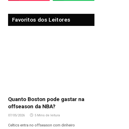
Favoritos dos Leitores
Quanto Boston pode gastar na
offseason da NBA?
07/05/2026
5 Mins de leitura
Celtics entra no offseason com dinheiro