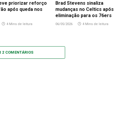
eve priorizar reforço
Brad Stevens sinaliza
fão após queda nos
mudanças no Celtics após
eliminação para os 76ers
4 Mins de leitura
06/05/2026
4 Mins de leitura
R 2 COMENTÁRIOS