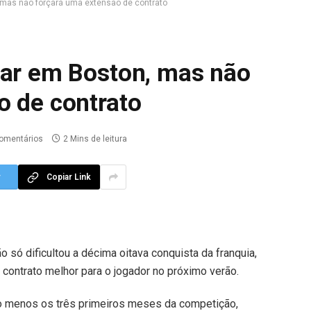
 mas não forçará uma extensão de contrato
uar em Boston, mas não
o de contrato
omentários
2 Mins de leitura
r
Copiar Link
ão só dificultou a décima oitava conquista da
franquia,
ontrato melhor para o jogador no próximo verão.
o menos os três primeiros meses da competição,