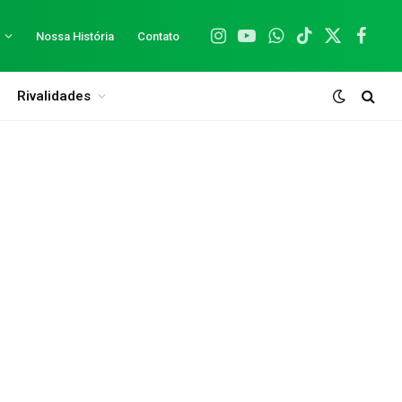
Nossa História
Contato
Instagram
YouTube
WhatsApp
TikTok
X
Facebo
(Twitter)
Rivalidades