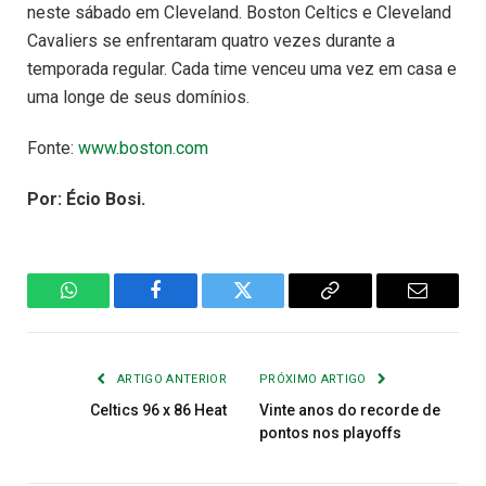
neste sábado em Cleveland. Boston Celtics e Cleveland
Cavaliers se enfrentaram quatro vezes durante a
temporada regular. Cada time venceu uma vez em casa e
uma longe de seus domínios.
Fonte:
www.boston.com
Por: Écio Bosi.
WhatsApp
Facebook
Twitter
Copiar
E-
Link
mail
ARTIGO ANTERIOR
PRÓXIMO ARTIGO
Celtics 96 x 86 Heat
Vinte anos do recorde de
pontos nos playoffs