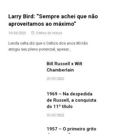
Larry Bird: “Sempre achei que não
aproveitamos ao máximo”
10/03/2025
3 Mins de leitura
Lenda celta diz que o Celtics dos anos 80 não
atingiu seu pleno potencial, apesar…
Bill Russell x Wilt
Chamberlain
31/07/2022
1969 – Na despedida
de Russell, a conquista
do 11º título
31/07/2022
1957 – O primeiro grito