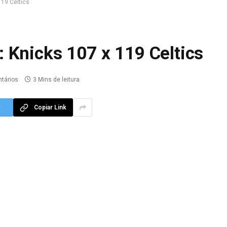
119 Celtics
 Knicks 107 x 119 Celtics
tários
3 Mins de leitura
r
Copiar Link