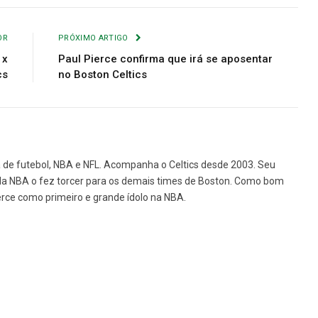
Link
mail
OR
PRÓXIMO ARTIGO
 x
Paul Pierce confirma que irá se aposentar
cs
no Boston Celtics
ã de futebol, NBA e NFL. Acompanha o Celtics desde 2003. Seu
a NBA o fez torcer para os demais times de Boston. Como bom
erce como primeiro e grande ídolo na NBA.