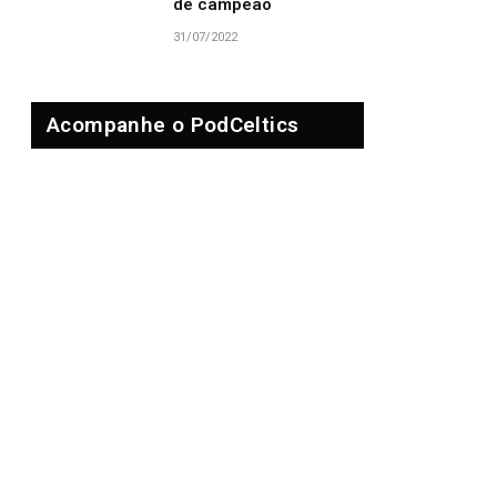
de campeão
31/07/2022
Acompanhe o PodCeltics