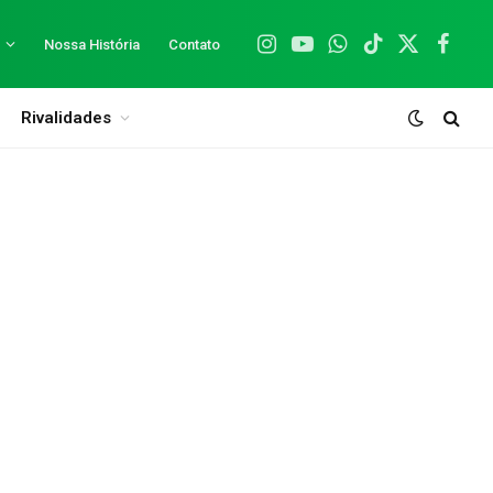
Nossa História
Contato
Instagram
YouTube
WhatsApp
TikTok
X
Facebo
(Twitter)
Rivalidades