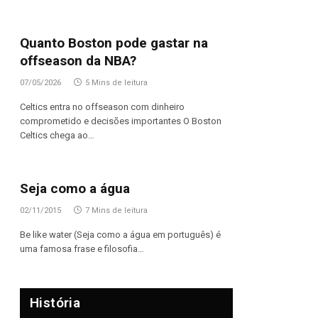
Quanto Boston pode gastar na
offseason da NBA?
07/05/2026
5 Mins de leitura
Celtics entra no offseason com dinheiro
comprometido e decisões importantes O Boston
Celtics chega ao…
Seja como a água
02/11/2015
7 Mins de leitura
Be like water (Seja como a água em português) é
uma famosa frase e filosofia…
História