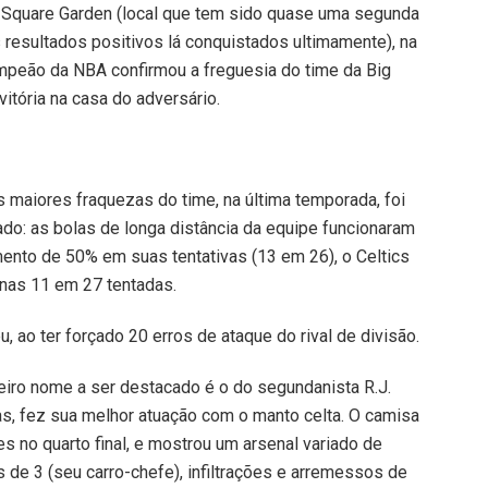
n Square Garden (local que tem sido quase uma segunda
s resultados positivos lá conquistados ultimamente), na
peão da NBA confirmou a freguesia do time da Big
itória na casa do adversário.
maiores fraquezas do time, na última temporada, foi
ado: as bolas de longa distância da equipe funcionaram
mento de 50% em suas tentativas (13 em 26), o Celtics
enas 11 em 27 tentadas.
 ao ter forçado 20 erros de ataque do rival de divisão.
meiro nome a ser destacado é o do segundanista R.J.
s, fez sua melhor atuação com o manto celta. O camisa
s no quarto final, e mostrou um arsenal variado de
 de 3 (seu carro-chefe), infiltrações e arremessos de