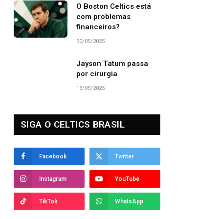
O Boston Celtics está
com problemas
financeiros?
30/05/2025
Jayson Tatum passa
por cirurgia
13/05/2025
SIGA O CELTICS BRASIL
Facebook
Twitter
Instagram
YouTube
TikTok
WhatsApp