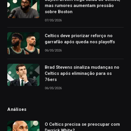
mas rumores aumentam pressão
sobre Boston
07/05/2026
Celtics deve priorizar reforço no
garrafão após queda nos playoffs
06/05/2026
Brad Stevens sinaliza mudanças no
Celtics após eliminação para os
76ers
06/05/2026
Análises
O Celtics precisa se preocupar com
Derrick White?