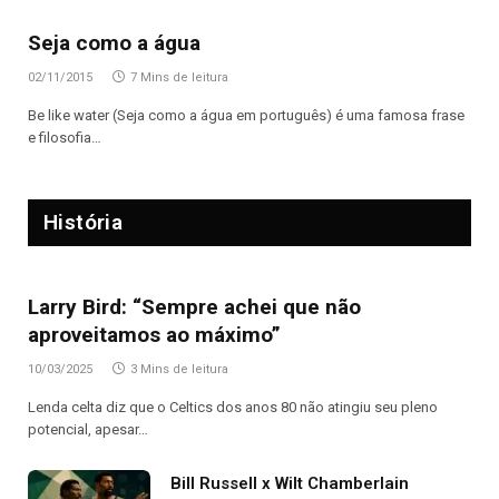
Seja como a água
02/11/2015
7 Mins de leitura
Be like water (Seja como a água em português) é uma famosa frase
e filosofia…
História
Larry Bird: “Sempre achei que não
aproveitamos ao máximo”
10/03/2025
3 Mins de leitura
Lenda celta diz que o Celtics dos anos 80 não atingiu seu pleno
potencial, apesar…
Bill Russell x Wilt Chamberlain