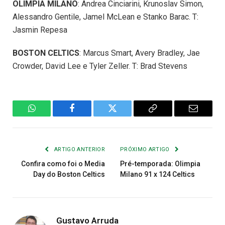
OLIMPIA MILANO
: Andrea Cinciarini, Krunoslav Simon,
Alessandro Gentile, Jamel McLean e Stanko Barac. T:
Jasmin Repesa
BOSTON CELTICS
: Marcus Smart, Avery Bradley, Jae
Crowder, David Lee e Tyler Zeller. T: Brad Stevens
WhatsApp
Facebook
Twitter
Copiar
E-
Link
mail
ARTIGO ANTERIOR
PRÓXIMO ARTIGO
Confira como foi o Media
Pré-temporada: Olimpia
Day do Boston Celtics
Milano 91 x 124 Celtics
Gustavo Arruda