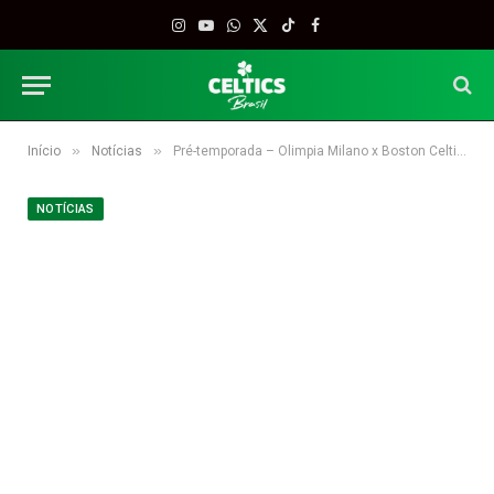
Instagram
YouTube
WhatsApp
X
TikTok
Facebook
(Twitter)
»
»
Início
Notícias
Pré-temporada – Olimpia Milano x Boston Celtics
NOTÍCIAS