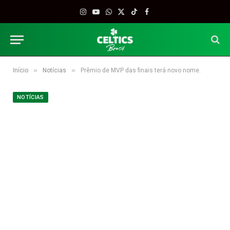
Instagram
YouTube
WhatsApp
X
TikTok
Facebook
(Twitter)
»
»
Início
Notícias
Prêmio de MVP das finais terá novo nome.
NOTÍCIAS