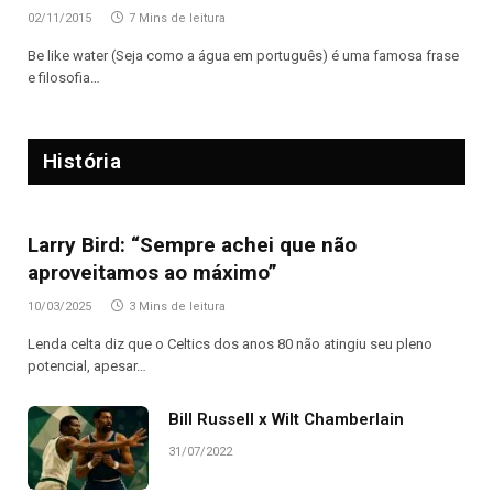
02/11/2015
7 Mins de leitura
Be like water (Seja como a água em português) é uma famosa frase
e filosofia…
História
Larry Bird: “Sempre achei que não
aproveitamos ao máximo”
10/03/2025
3 Mins de leitura
Lenda celta diz que o Celtics dos anos 80 não atingiu seu pleno
potencial, apesar…
Bill Russell x Wilt Chamberlain
31/07/2022