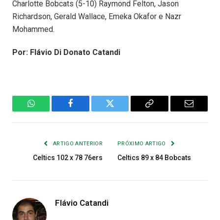
Charlotte Bobcats (5-10) Raymond Felton, Jason
Richardson, Gerald Wallace, Emeka Okafor e Nazr
Mohammed.
Por: Flávio Di Donato Catandi
WhatsApp
Facebook
Twitter
Copiar
E-
Link
mail
ARTIGO ANTERIOR
PRÓXIMO ARTIGO
Celtics 102 x 78 76ers
Celtics 89 x 84 Bobcats
Flávio Catandi