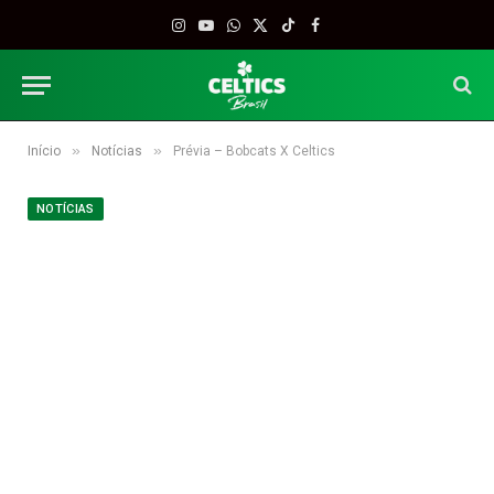
Instagram
YouTube
WhatsApp
X
TikTok
Facebook
(Twitter)
»
»
Início
Notícias
Prévia – Bobcats X Celtics
NOTÍCIAS