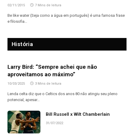
02/11/2015
7 Mins de leitura
Be like water (Seja como a água em português) é uma famosa frase
e filosofia…
História
Larry Bird: “Sempre achei que não
aproveitamos ao máximo”
10/03/2025
3 Mins de leitura
Lenda celta diz que o Celtics dos anos 80 não atingiu seu pleno
potencial, apesar…
Bill Russell x Wilt Chamberlain
31/07/2022