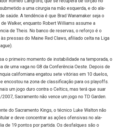
ador Romeo Langford, que se recupera de torção no
 submetido a uma cirurgia na mão esquerda, e do ala-
 de saúde. A tendência é que Brad Wanamaker seja o
 de Walker, enquanto Robert Williams assume a
ência de Theis. No banco de reservas, o reforço é o
s pressas do Maine Red Claws, afiliado celta na Liga
ague).
sa o primeiro momento de instabilidade na temporada, o
a de uma vaga no G8 da Conferência Oeste. Depois de
anquia californiana engatou sete vitórias em 10 duelos,
e encostou na zona de classificação para os playoffs.
ais um jogo duro contra o Celtics, mas terá que suar
6/2007, Sacramento não vence um jogo no TD Garden.
nte do Sacramento Kings, o técnico Luke Walton não
tular e deve concentrar as ações ofensivas no ala-
a de 19 pontos por partida. Os desfalques são o