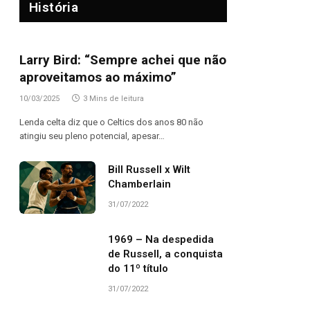
História
Larry Bird: “Sempre achei que não
aproveitamos ao máximo”
10/03/2025
3 Mins de leitura
Lenda celta diz que o Celtics dos anos 80 não
atingiu seu pleno potencial, apesar…
Bill Russell x Wilt
Chamberlain
31/07/2022
1969 – Na despedida
de Russell, a conquista
do 11º título
31/07/2022