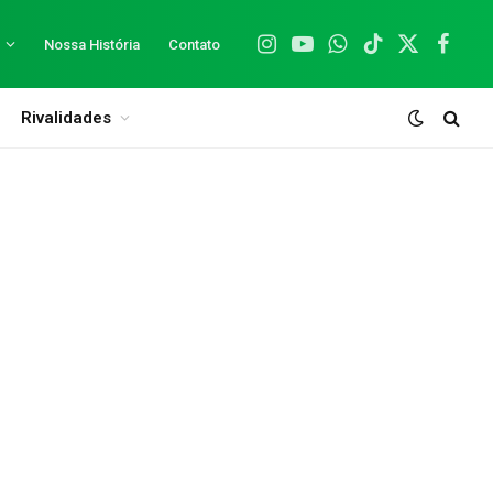
Nossa História
Contato
Instagram
YouTube
WhatsApp
TikTok
X
Facebo
(Twitter)
Rivalidades