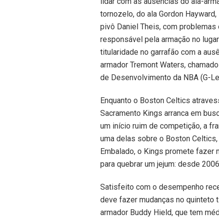
lidar com as ausências do ala-arm
tornozelo, do ala Gordon Hayward,
pivô Daniel Theis, com problemas
responsável pela armação no lugar
titularidade no garrafão com a aus
armador Tremont Waters, chamado à
de Desenvolvimento da NBA (G-Le
Enquanto o Boston Celtics atraves
Sacramento Kings arranca em busc
um início ruim de competição, a fr
uma delas sobre o Boston Celtics, 
Embalado, o Kings promete fazer m
para quebrar um jejum: desde 200
Satisfeito com o desempenho rece
deve fazer mudanças no quinteto ti
armador Buddy Hield, que tem médi