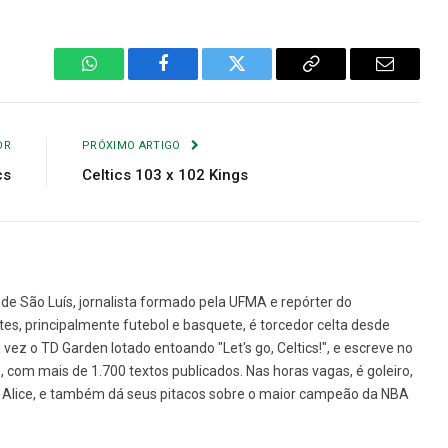
WhatsApp
Facebook
Twitter
Copiar
E-
Link
mail
OR
PRÓXIMO ARTIGO
cs
Celtics 103 x 102 Kings
de São Luís, jornalista formado pela UFMA e repórter do
tes, principalmente futebol e basquete, é torcedor celta desde
vez o TD Garden lotado entoando "Let's go, Celtics!", e escreve no
1, com mais de 1.700 textos publicados. Nas horas vagas, é goleiro,
da Alice, e também dá seus pitacos sobre o maior campeão da NBA