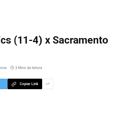
ics (11-4) x Sacramento
rios
3 Mins de leitura
r
Copiar Link