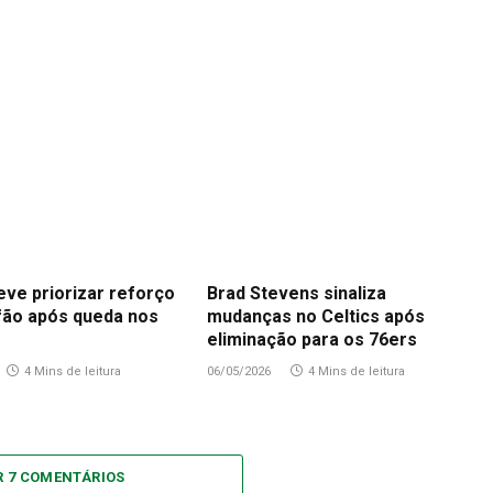
eve priorizar reforço
Brad Stevens sinaliza
fão após queda nos
mudanças no Celtics após
eliminação para os 76ers
4 Mins de leitura
06/05/2026
4 Mins de leitura
R 7 COMENTÁRIOS