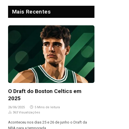
Mais Recentes
O Draft do Boston Celtics em
2025
26/06/2025
5 Mins de leitura
363
Visualizações
Aconteceu nos dias 25 e 26 de junho o Draft da
NBA para a temporada…