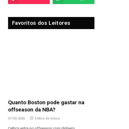
Favoritos dos Leitores
Quanto Boston pode gastar na
offseason da NBA?
07/05/2026
5 Mins de leitura
Celtics entra no offseason com dinheiro