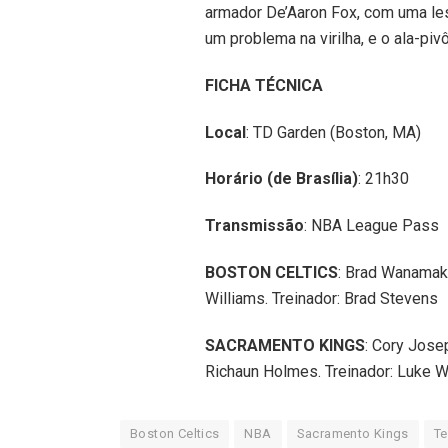
armador De’Aaron Fox, com uma les
um problema na virilha, e o ala-pi
FICHA TÉCNICA
Local
: TD Garden (Boston, MA)
Horário (de Brasília)
: 21h30
Transmissão
: NBA League Pass
BOSTON CELTICS
: Brad Wanamak
Williams. Treinador: Brad Stevens
SACRAMENTO KINGS
: Cory Jose
Richaun Holmes. Treinador: Luke W
Boston Celtics
NBA
Sacramento Kings
T