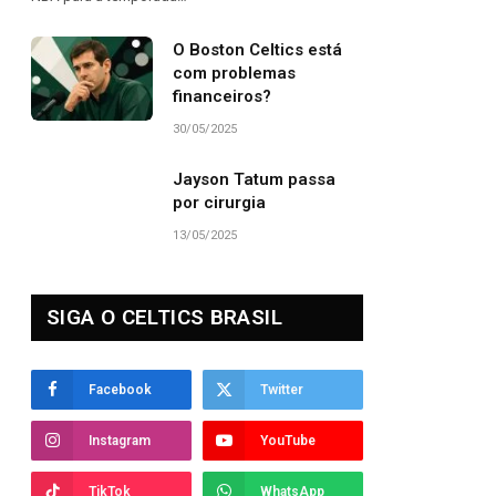
O Boston Celtics está
com problemas
financeiros?
30/05/2025
Jayson Tatum passa
por cirurgia
13/05/2025
SIGA O CELTICS BRASIL
Facebook
Twitter
Instagram
YouTube
TikTok
WhatsApp