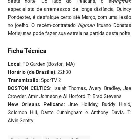
desta noite. Do lado do Pelicans, o
swingman
especialista de arremessos de longa distância, Quincy
Pondexter, é desfalque certo até Março, com uma lesão
no joelho. O recém-contratado
bigman
lituano Donatas
Motiejunas pode fazer sua estreia na partida desta noite.
Ficha Técnica
Local
: TD Garden (Boston, MA)
Horário (de Brasília)
: 22h30
Transmissão:
SporTV 2
BOSTON CELTICS
: Isaiah Thomas, Avery Bradley, Jae
Crowder, Amir Johnson e Al Horford. T: Brad Stevens
New Orleans Pelicans:
Jrue Holiday, Buddy Hield,
Solomon Hill, Dante Cunningham e Anthony Davis. T:
Alvin Gentry