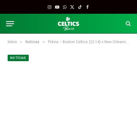
Instagram
YouTube
WhatsApp
X
TikTok
Facebook
(Twitter)
»
»
Início
Notícias
Prévia – Boston Celtics (22-14) x New Orleans Pelicans (14-23)
NOTÍCIAS