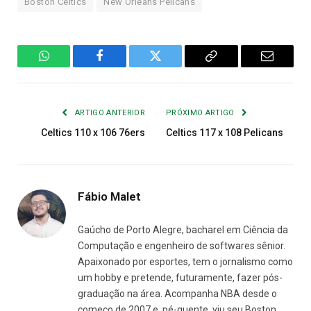
Boston Celtics
New Orleans Pelicans
WhatsApp
Facebook
Twitter
Copiar
E-
Link
mail
ARTIGO ANTERIOR
PRÓXIMO ARTIGO
Celtics 110 x 106 76ers
Celtics 117 x 108 Pelicans
Fábio Malet
Gaúcho de Porto Alegre, bacharel em Ciência da
Computação e engenheiro de softwares sênior.
Apaixonado por esportes, tem o jornalismo como
um hobby e pretende, futuramente, fazer pós-
graduação na área. Acompanha NBA desde o
começo de 2007 e, pé-quente, viu seu Boston