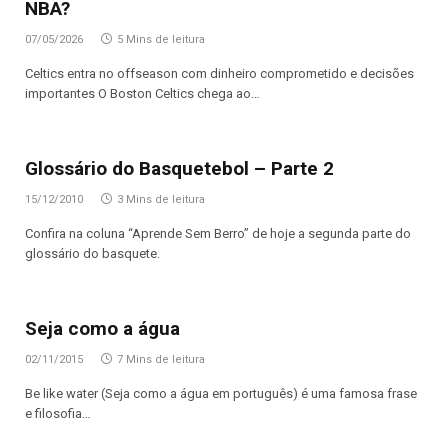
NBA?
07/05/2026
5 Mins de leitura
Celtics entra no offseason com dinheiro comprometido e decisões
importantes O Boston Celtics chega ao…
Glossário do Basquetebol – Parte 2
15/12/2010
3 Mins de leitura
Confira na coluna “Aprende Sem Berro” de hoje a segunda parte do
glossário do basquete.
Seja como a água
02/11/2015
7 Mins de leitura
Be like water (Seja como a água em português) é uma famosa frase
e filosofia…