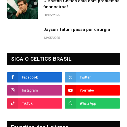
O Boston Celtics está com problemas
financeiros?
30/05/2025
Jayson Tatum passa por cirurgia
13/05/2025
SIGA O CELTICS BRASIL
Facebook
Twitter
Instagram
YouTube
TikTok
WhatsApp