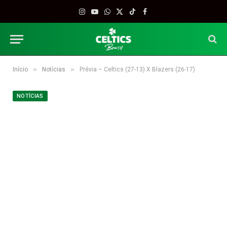
Instagram
YouTube
WhatsApp
X
TikTok
Facebook
(Twitter)
»
»
Início
Notícias
Prévia – Celtics (27-13) X Blazers (26-17)
NOTÍCIAS