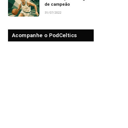
de campeão
31/07/2022
Acompanhe o PodCeltics