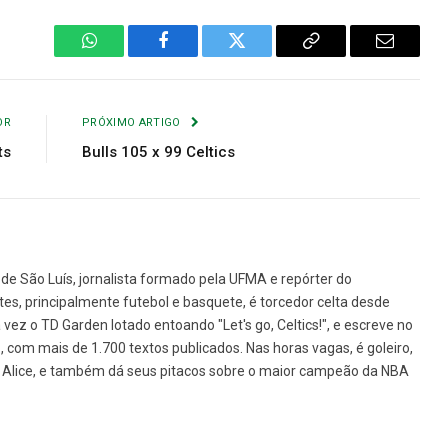
WhatsApp
Facebook
Twitter
Copiar
E-
Link
mail
OR
PRÓXIMO ARTIGO
ts
Bulls 105 x 99 Celtics
de São Luís, jornalista formado pela UFMA e repórter do
tes, principalmente futebol e basquete, é torcedor celta desde
vez o TD Garden lotado entoando "Let's go, Celtics!", e escreve no
1, com mais de 1.700 textos publicados. Nas horas vagas, é goleiro,
da Alice, e também dá seus pitacos sobre o maior campeão da NBA