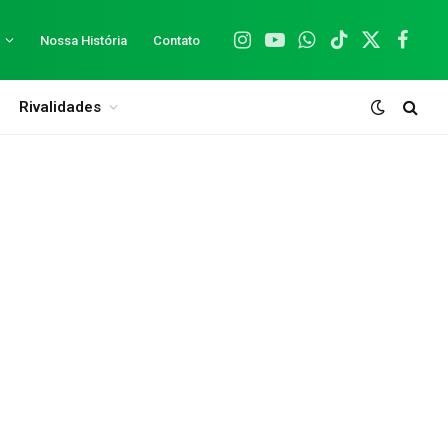
Nossa História
Contato
Instagram
YouTube
WhatsApp
TikTok
X
Facebo
(Twitter)
Rivalidades