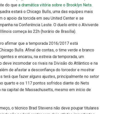
nte do que
a dramática vitória sobre o Brooklyn Nets
.
 quadra estará o Chicago Bulls, uma das equipes mais
com o apoio da torcida em seu United Center e se
mpanha na Conferência Leste. O duelo entre o Alviverde
llinois começa às 22h (horário de Brasília).
ero afirmar que a temporada 2016/2017 está
hicago Bulls. Afinal de contas, o time verde e branco
gentes e encarou, na estreia da temporada, um
 deve incomodar os rivais na Divisão do Atlântico e na
 além de afastar a desconfiança do torcedor e mostrar
cs terá que fazer alguns ajustes, principalmente no setor
mo quarto e os 117 pontos sofridos diante do Nets
o na capital de Massachusetts, mesmo em início de
eço, o técnico Brad Stevens não deve poupar titulares