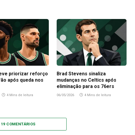
eve priorizar reforço
Brad Stevens sinaliza
fão após queda nos
mudanças no Celtics após
eliminação para os 76ers
4 Mins de leitura
06/05/2026
4 Mins de leitura
 19 COMENTÁRIOS