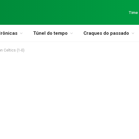
Time
rônicas
Túnel do tempo
Craques do passado
n Celtics (1-0)