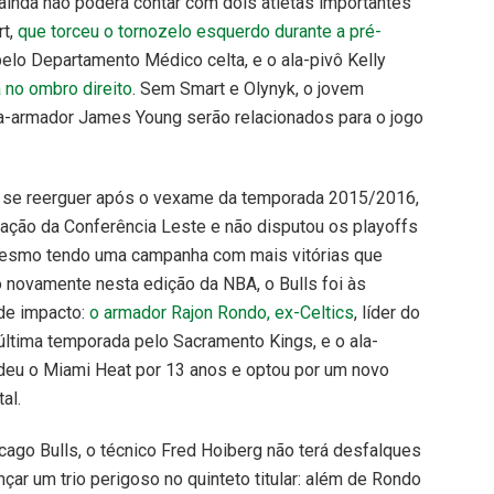
inda não poderá contar com dois atletas importantes
rt,
que torceu o tornozelo esquerdo durante a pré-
 pelo Departamento Médico celta, e o ala-pivô Kelly
 no ombro direito
. Sem Smart e Olynyk, o jovem
a-armador James Young serão relacionados para o jogo
ta se reerguer após o vexame da temporada 2015/2016,
ação da Conferência Leste e não disputou os playoffs
mesmo tendo uma campanha com mais vitórias que
o novamente nesta edição da NBA, o Bulls foi às
de impacto:
o armador Rajon Rondo, ex-Celtics
, líder do
 última temporada pelo Sacramento Kings, e o ala-
eu o Miami Heat por 13 anos e optou por um novo
al.
go Bulls, o técnico Fred Hoiberg não terá desfalques
nçar um trio perigoso no quinteto titular: além de Rondo