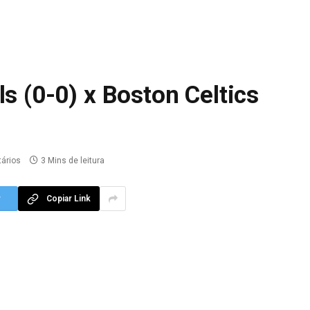
s (0-0) x Boston Celtics
ários
3 Mins de leitura
r
Copiar Link