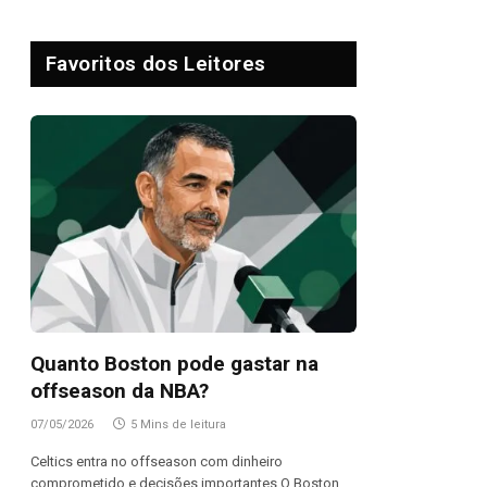
Favoritos dos Leitores
Quanto Boston pode gastar na
offseason da NBA?
07/05/2026
5 Mins de leitura
Celtics entra no offseason com dinheiro
comprometido e decisões importantes O Boston