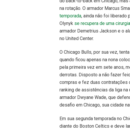
do back-to-back em Chicago, mas a
na rotação. O armador Marcus Sma
temporada
, ainda não foi liberado
Olynyk
se recupera de uma cirurgia
armador Demetrius Jackson e o al
no United Center.
O Chicago Bulls, por sua vez, ten
quando ficou apenas na nona coloc
pela primeira vez em sete anos, 
derrotas. Disposto a não fazer fei
compras e fez duas contratações 
ranking de assistências da liga na
armador Dwyane Wade, que defend
desafio em Chicago, sua cidade nat
Em sua segunda temporada no Chica
diante do Boston Celtics e deve la