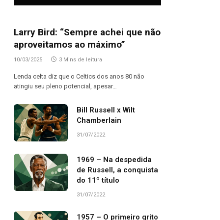
Larry Bird: “Sempre achei que não
aproveitamos ao máximo”
10/03/2025
3 Mins de leitura
Lenda celta diz que o Celtics dos anos 80 não
atingiu seu pleno potencial, apesar…
Bill Russell x Wilt
Chamberlain
31/07/2022
1969 – Na despedida
de Russell, a conquista
do 11º título
31/07/2022
1957 – O primeiro grito