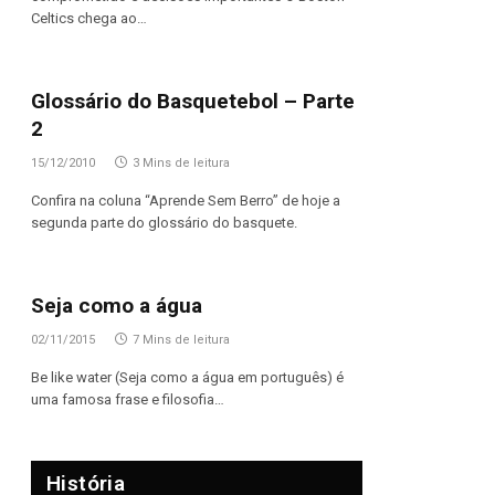
Celtics chega ao…
Glossário do Basquetebol – Parte
2
15/12/2010
3 Mins de leitura
Confira na coluna “Aprende Sem Berro” de hoje a
segunda parte do glossário do basquete.
Seja como a água
02/11/2015
7 Mins de leitura
Be like water (Seja como a água em português) é
uma famosa frase e filosofia…
História