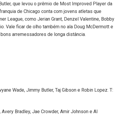
utler, que levou o prêmio de Most Improved Player da
ranquia de Chicago conta com jovens atletas que
er League, como Jerian Grant, Denzel Valentine, Bobby
lício. Vale ficar de olho também no ala Doug McDermott e
o bons arremessadores de longa distância.
wyane Wade, Jimmy Butler, Taj Gibson e Robin Lopez. T:
, Avery Bradley, Jae Crowder, Amir Johnson e Al