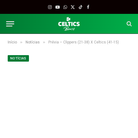
Instagram
YouTube
WhatsApp
X
TikTok
Facebook
(Twitter)
»
»
Início
Notícias
Prévia – Clippers (21-38) X Celtics (41-15)
NOTÍCIAS