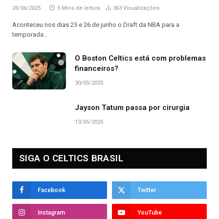
26/06/2025
5 Mins de leitura
363
Visualizações
Aconteceu nos dias 25 e 26 de junho o Draft da NBA para a
temporada…
O Boston Celtics está com problemas
financeiros?
30/05/2025
Jayson Tatum passa por cirurgia
13/05/2025
SIGA O CELTICS BRASIL
Facebook
Twitter
Instagram
YouTube