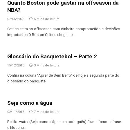
Quanto Boston pode gastar na offseason da
NBA?
07/05/2026
5 Mins de leitura
Celtics entra no offseason com dinheiro comprometido e decisões
importantes O Boston Celtics chega ao…
Glossário do Basquetebol – Parte 2
15/12/2010
3 Mins de leitura
Confira na coluna “Aprende Sem Berro” de hoje a segunda parte do
glossário do basquete.
Seja como a água
02/11/2015
7 Mins de leitura
Be like water (Seja como a água em português) é uma famosa frase
e filosofia…