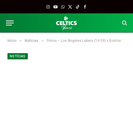
Instagram
YouTube
WhatsApp
X
TikTok
Facebook
(Twitter)
»
»
Início
Notícias
Prévia – Los Angeles Lakers (16-59) x Boston Celtics (44-32)
NOTÍCIAS