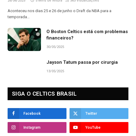
26/06/2025
5 Mins de leitura
363
Visualizações
Aconteceu nos dias 25 e 26 de junho o Draft da NBA para a
temporada…
O Boston Celtics está com problemas
financeiros?
30/05/2025
Jayson Tatum passa por cirurgia
13/05/2025
SIGA O CELTICS BRASIL
Facebook
Twitter
Instagram
YouTube