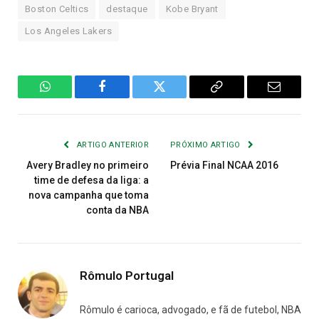
Boston Celtics
destaque
Kobe Bryant
Los Angeles Lakers
WhatsApp
Facebook
Twitter
Copiar
E-
Link
mail
ARTIGO ANTERIOR
PRÓXIMO ARTIGO
Avery Bradley no primeiro
Prévia Final NCAA 2016
time de defesa da liga: a
nova campanha que toma
conta da NBA
Rômulo Portugal
Rômulo é carioca, advogado, e fã de futebol, NBA