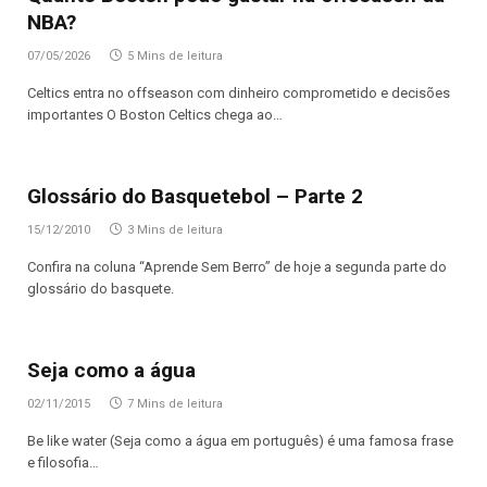
NBA?
07/05/2026
5 Mins de leitura
Celtics entra no offseason com dinheiro comprometido e decisões
importantes O Boston Celtics chega ao…
Glossário do Basquetebol – Parte 2
15/12/2010
3 Mins de leitura
Confira na coluna “Aprende Sem Berro” de hoje a segunda parte do
glossário do basquete.
Seja como a água
02/11/2015
7 Mins de leitura
Be like water (Seja como a água em português) é uma famosa frase
e filosofia…