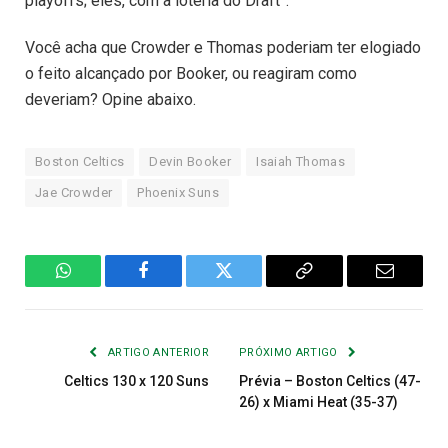
playoffs; eles, com a loteria do Draft”.
Você acha que Crowder e Thomas poderiam ter elogiado
o feito alcançado por Booker, ou reagiram como
deveriam? Opine abaixo.
Boston Celtics
Devin Booker
Isaiah Thomas
Jae Crowder
Phoenix Suns
WhatsApp
Facebook
Twitter
Copiar
E-
Link
mail
ARTIGO ANTERIOR
PRÓXIMO ARTIGO
Celtics 130 x 120 Suns
Prévia – Boston Celtics (47-
26) x Miami Heat (35-37)