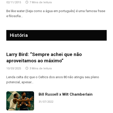
02/11/2015
7 Mins de leitura
Be like water (Seja como a água em português) é uma famosa frase
e filosofia…
História
Larry Bird: “Sempre achei que não
aproveitamos ao máximo”
10/03/2025
3 Mins de leitura
Lenda celta diz que o Celtics dos anos 80 não atingiu seu pleno
potencial, apesar…
Bill Russell x Wilt Chamberlain
31/07/2022