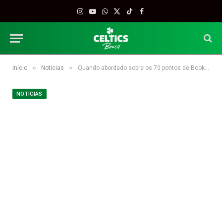
Instagram
YouTube
WhatsApp
X
TikTok
Facebook
(Twitter)
»
»
Início
Notícias
Quando abordado sobre os 70 pontos de Booker, Crowder atira: “Nunca vi tanta felicidade depois de uma derrota”
NOTÍCIAS