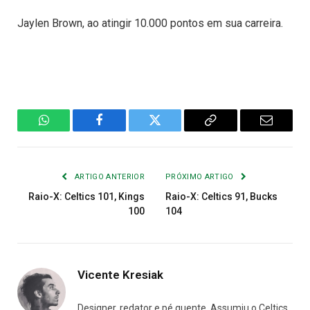
Jaylen Brown, ao atingir 10.000 pontos em sua carreira.
WhatsApp
Facebook
Twitter
Copiar
E-
Link
mail
ARTIGO ANTERIOR
PRÓXIMO ARTIGO
Raio-X: Celtics 101, Kings
Raio-X: Celtics 91, Bucks
100
104
Vicente Kresiak
Designer, redator e pé quente. Assumiu o Celtics