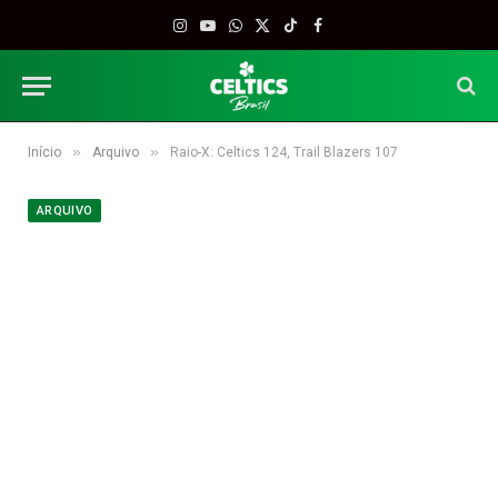
Instagram
YouTube
WhatsApp
X
TikTok
Facebook
(Twitter)
»
»
Início
Arquivo
Raio-X: Celtics 124, Trail Blazers 107
ARQUIVO