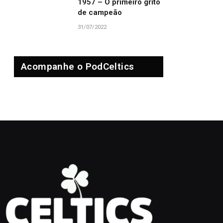
1957 – O primeiro grito
de campeão
31/07/2022
Acompanhe o PodCeltics