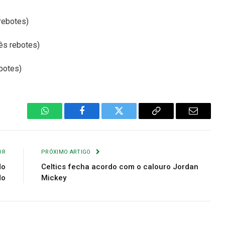
rebotes)
ês rebotes)
ebotes)
WhatsApp
Facebook
Twitter
Copiar
E-
Link
mail
OR
PRÓXIMO ARTIGO
do
Celtics fecha acordo com o calouro Jordan
do
Mickey