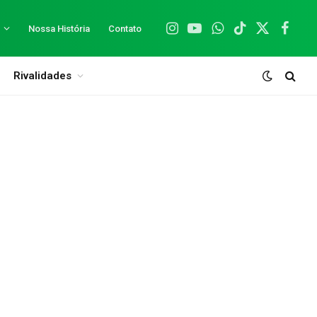
Nossa História
Contato
Instagram
YouTube
WhatsApp
TikTok
X
Facebo
(Twitter)
Rivalidades