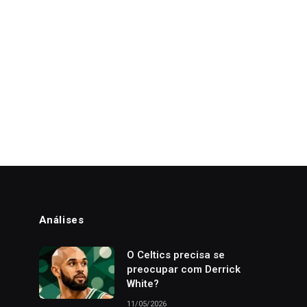
Análises
o
O Celtics precisa se
preocupar com Derrick
White?
11/05/2026