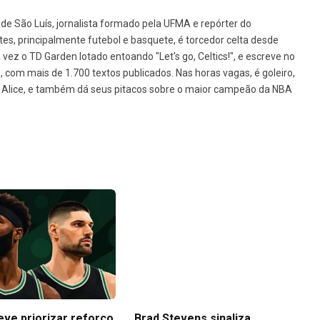
de São Luís, jornalista formado pela UFMA e repórter do
tes, principalmente futebol e basquete, é torcedor celta desde
vez o TD Garden lotado entoando "Let's go, Celtics!", e escreve no
1, com mais de 1.700 textos publicados. Nas horas vagas, é goleiro,
da Alice, e também dá seus pitacos sobre o maior campeão da NBA
eve priorizar reforço
Brad Stevens sinaliza