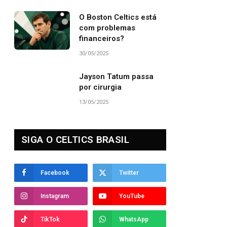
O Boston Celtics está
com problemas
financeiros?
30/05/2025
Jayson Tatum passa
por cirurgia
13/05/2025
SIGA O CELTICS BRASIL
Facebook
Twitter
Instagram
YouTube
TikTok
WhatsApp