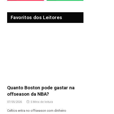
Favoritos dos Leitores
Quanto Boston pode gastar na
offseason da NBA?
07/05/2026
5 Mins de leitura
Celtics entra no offseason com dinheiro