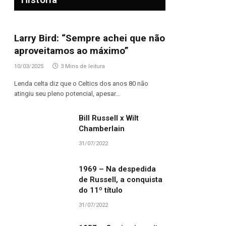
Larry Bird: “Sempre achei que não
aproveitamos ao máximo”
10/03/2025
3 Mins de leitura
Lenda celta diz que o Celtics dos anos 80 não
atingiu seu pleno potencial, apesar…
Bill Russell x Wilt
Chamberlain
31/07/2022
1969 – Na despedida
de Russell, a conquista
do 11º título
31/07/2022