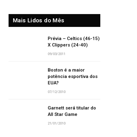
Mais Lidos do Mês
Prévia – Celtics (46-15)
X Clippers (24-40)
09/03/2011
Boston é a maior
potência esportiva dos
EUA?
07/12/2010
Garnett será titular do
All Star Game
21/01/2010