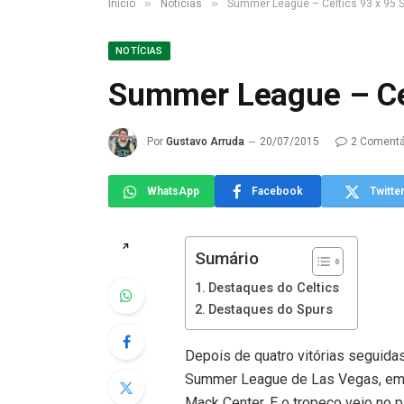
»
»
Início
Notícias
Summer League – Celtics 93 x 95 
NOTÍCIAS
Summer League – Cel
Por
Gustavo Arruda
20/07/2015
2 Comentá
WhatsApp
Facebook
Twitte
↗
Sumário
Destaques do Celtics
Destaques do Spurs
Depois de quatro vitórias seguidas
Summer League de Las Vegas, em 
Mack Center. E o tropeço veio no 