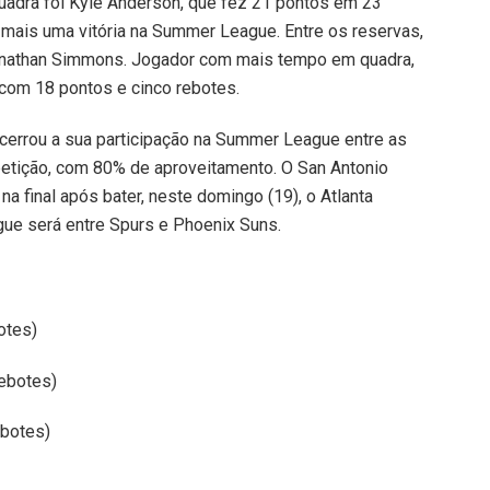
uadra foi Kyle Anderson, que fez 21 pontos em 23
 mais uma vitória na Summer League. Entre os reservas,
onathan Simmons. Jogador com mais tempo em quadra,
o com 18 pontos e cinco rebotes.
ncerrou a sua participação na Summer League entre as
tição, com 80% de aproveitamento. O San Antonio
 na final após bater, neste domingo (19), o Atlanta
e será entre Spurs e Phoenix Suns.
otes)
rebotes)
ebotes)