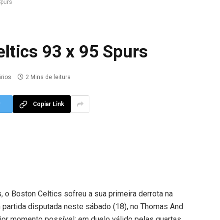
Spurs
tics 93 x 95 Spurs
rios
2 Mins de leitura
r
Copiar Link
, o Boston Celtics sofreu a sua primeira derrota na
partida disputada neste sábado (18), no Thomas And
pior momento possível: em duelo válido pelas quartas