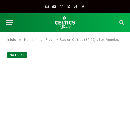
Instagram
YouTube
WhatsApp
X
TikTok
Facebook
(Twitter)
»
»
Início
Notícias
Prévia – Boston Celtics (32-40) x Los Angeles Clippers (48-25)
NOTÍCIAS