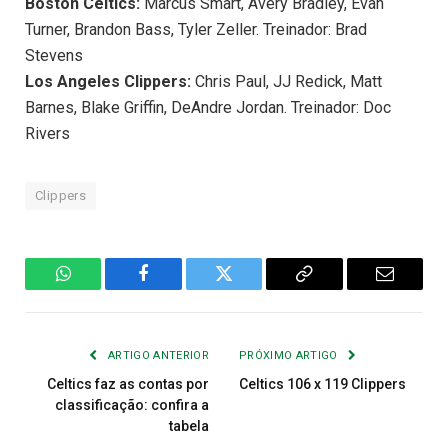
Boston Celtics:
Marcus Smart, Avery Bradley, Evan
Turner, Brandon Bass, Tyler Zeller. Treinador: Brad
Stevens
Los Angeles Clippers:
Chris Paul, JJ Redick, Matt
Barnes, Blake Griffin, DeAndre Jordan. Treinador: Doc
Rivers
Clippers
WhatsApp
Facebook
Twitter
Copiar
E-
Link
mail
ARTIGO ANTERIOR
PRÓXIMO ARTIGO
Celtics faz as contas por
Celtics 106 x 119 Clippers
classificação: confira a
tabela