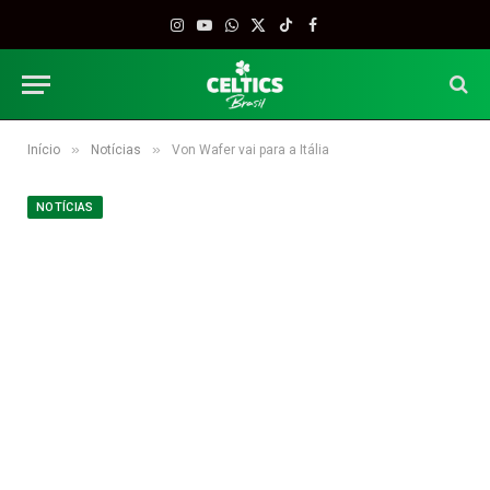
Instagram
YouTube
WhatsApp
X
TikTok
Facebook
(Twitter)
»
»
Início
Notícias
Von Wafer vai para a Itália
NOTÍCIAS