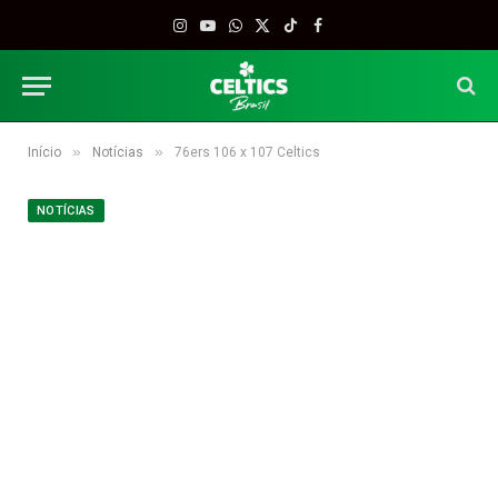
Instagram
YouTube
WhatsApp
X
TikTok
Facebook
(Twitter)
»
»
Início
Notícias
76ers 106 x 107 Celtics
NOTÍCIAS