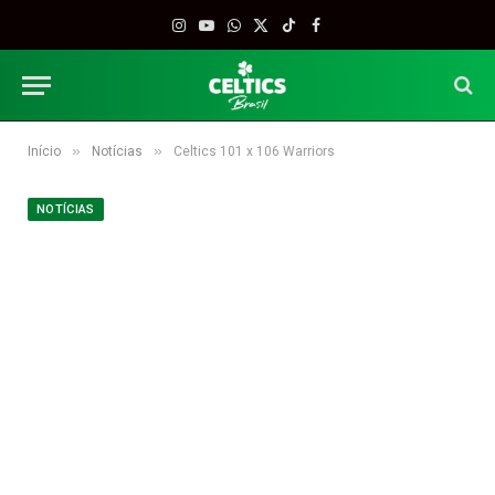
Instagram
YouTube
WhatsApp
X
TikTok
Facebook
(Twitter)
»
»
Início
Notícias
Celtics 101 x 106 Warriors
NOTÍCIAS