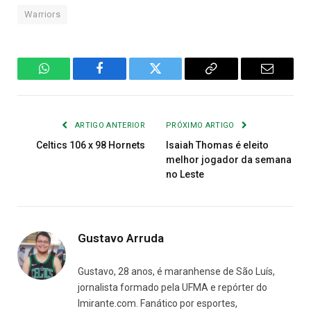
Warriors
WhatsApp
Facebook
Twitter
Copiar
E-
Link
mail
ARTIGO ANTERIOR
PRÓXIMO ARTIGO
Celtics 106 x 98 Hornets
Isaiah Thomas é eleito
melhor jogador da semana
no Leste
Gustavo Arruda
Gustavo, 28 anos, é maranhense de São Luís,
jornalista formado pela UFMA e repórter do
Imirante.com. Fanático por esportes,