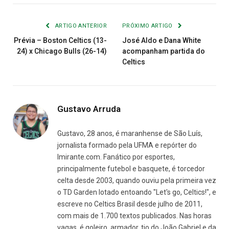
Link
mail
ARTIGO ANTERIOR
PRÓXIMO ARTIGO
Prévia – Boston Celtics (13-
José Aldo e Dana White
24) x Chicago Bulls (26-14)
acompanham partida do
Celtics
Gustavo Arruda
Gustavo, 28 anos, é maranhense de São Luís,
jornalista formado pela UFMA e repórter do
Imirante.com. Fanático por esportes,
principalmente futebol e basquete, é torcedor
celta desde 2003, quando ouviu pela primeira vez
o TD Garden lotado entoando "Let's go, Celtics!", e
escreve no Celtics Brasil desde julho de 2011,
com mais de 1.700 textos publicados. Nas horas
vagas, é goleiro, armador, tio do João Gabriel e da