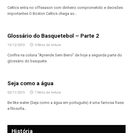
Celtics entra no offseason com dinheiro comprometido e decisões
importantes O Boston Celtics chega ao…
Glossário do Basquetebol – Parte 2
15/12/2010
3 Mins de leitura
Confira na coluna “Aprende Sem Berro” de hoje a segunda parte do
glossário do basquete.
Seja como a água
02/11/2015
7 Mins de leitura
Be like water (Seja como a água em português) é uma famosa frase
e filosofia…
História