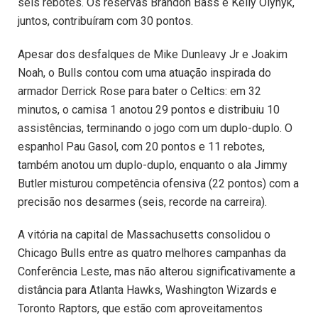
seis rebotes. Os reservas Brandon Bass e Kelly Olynyk,
juntos, contribuíram com 30 pontos.
Apesar dos desfalques de Mike Dunleavy Jr e Joakim
Noah, o Bulls contou com uma atuação inspirada do
armador Derrick Rose para bater o Celtics: em 32
minutos, o camisa 1 anotou 29 pontos e distribuiu 10
assistências, terminando o jogo com um duplo-duplo. O
espanhol Pau Gasol, com 20 pontos e 11 rebotes,
também anotou um duplo-duplo, enquanto o ala Jimmy
Butler misturou competência ofensiva (22 pontos) com a
precisão nos desarmes (seis, recorde na carreira).
A vitória na capital de Massachusetts consolidou o
Chicago Bulls entre as quatro melhores campanhas da
Conferência Leste, mas não alterou significativamente a
distância para Atlanta Hawks, Washington Wizards e
Toronto Raptors, que estão com aproveitamentos