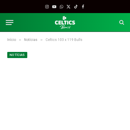
Instagram
YouTube
WhatsApp
X
TikTok
Facebook
(Twitter)
»
»
Início
Notícias
Celtics 103 x 119 Bulls
NOTÍCIAS