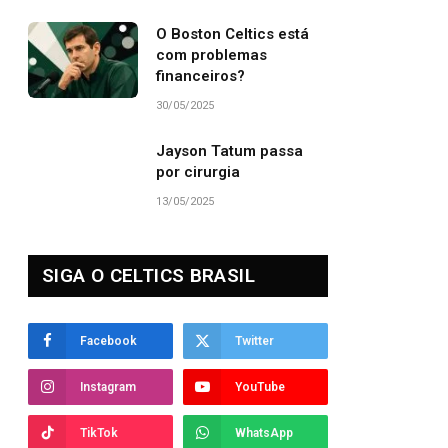
O Boston Celtics está
com problemas
financeiros?
30/05/2025
Jayson Tatum passa
por cirurgia
13/05/2025
SIGA O CELTICS BRASIL
Facebook
Twitter
Instagram
YouTube
TikTok
WhatsApp