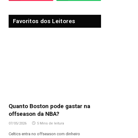
Favoritos dos Leitores
Quanto Boston pode gastar na
offseason da NBA?
07/05/2026
5 Mins de leitura
Celtics entra no offseason com dinheiro