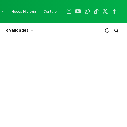
Nossa História
Contato
Instagram
YouTube
WhatsApp
TikTok
X
Facebo
(Twitter)
Rivalidades