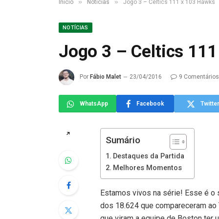
»
»
Início
Notícias
Jogo 3 – Celtics 111 x 103 Hawks
NOTÍCIAS
Jogo 3 – Celtics 11
Por
Fábio Malet
23/04/2016
9 Comentários
WhatsApp
Facebook
Twitte
↗
Sumário
Destaques da Partida
Melhores Momentos
Estamos vivos na série! Esse é o 
dos 18.624 que compareceram ao TD 
que viram a equipe de Boston ter u