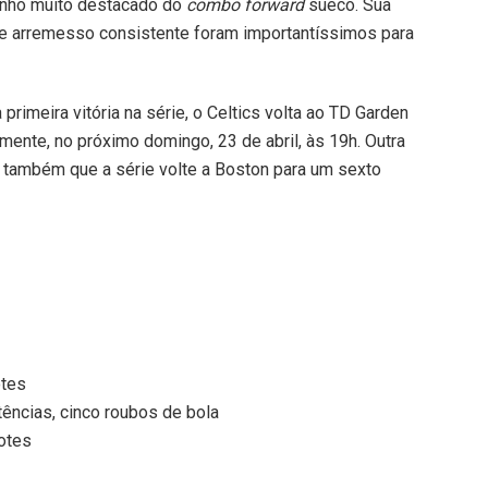
enho muito destacado do
combo forward
sueco. Sua
a e arremesso consistente foram importantíssimos para
rimeira vitória na série, o Celtics volta ao TD Garden
mente, no próximo domingo, 23 de abril, às 19h. Outra
e também que a série volte a Boston para um sexto
otes
tências, cinco roubos de bola
otes