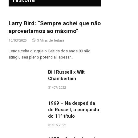
Larry Bird: “Sempre achei que não
aproveitamos ao máximo”
10/03/2025
3 Mins de leitura
Lenda celta diz que o Celtics dos anos 80 não
atingiu seu pleno potencial, apesar…
Bill Russell x Wilt
Chamberlain
31/07/2022
1969 – Na despedida
de Russell, a conquista
do 11º título
31/07/2022