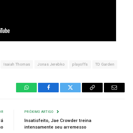
Isaiah Thomas
Jonas Jerebko
playoffs
TD Garden
WhatsApp
Facebook
Twitter
Copiar
E-
Link
mail
OR
PRÓXIMO ARTIGO
rá
Insatisfeito, Jae Crowder treina
so
intensamente seu arremesso