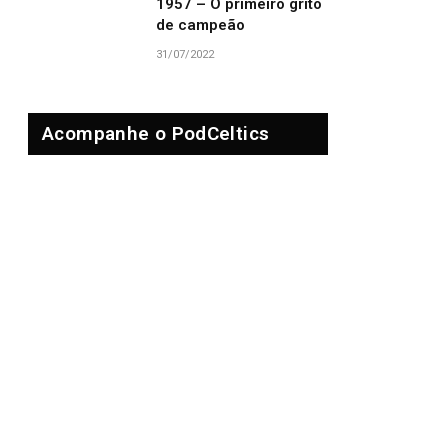
1957 – O primeiro grito
de campeão
31/07/2022
Acompanhe o PodCeltics