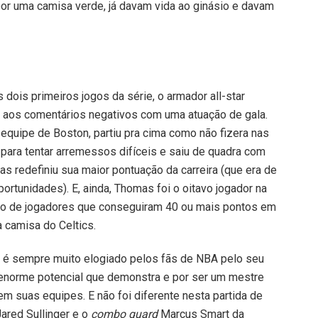
or uma camisa verde, já davam vida ao ginásio e davam
s dois primeiros jogos da série, o armador all-star
 aos comentários negativos com uma atuação de gala.
quipe de Boston, partiu pra cima como não fizera nas
a para tentar arremessos difíceis e saiu de quadra com
 redefiniu sua maior pontuação da carreira (que era de
rtunidades). E, ainda, Thomas foi o oitavo jogador na
upo de jogadores que conseguiram 40 ou mais pontos em
a camisa do Celtics.
s é sempre muito elogiado pelos fãs de NBA pelo seu
 enorme potencial que demonstra e por ser um mestre
bem suas equipes. E não foi diferente nesta partida de
ared Sullinger e o
combo guard
Marcus Smart da