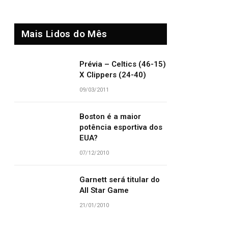
Mais Lidos do Mês
Prévia – Celtics (46-15)
X Clippers (24-40)
09/03/2011
Boston é a maior
potência esportiva dos
EUA?
07/12/2010
Garnett será titular do
All Star Game
21/01/2010