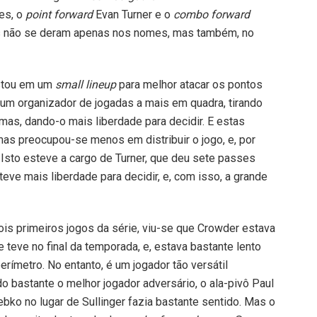
res, o
point forward
Evan Turner e o
combo forward
 não se deram apenas nos nomes, mas também, no
ostou em um
small lineup
para melhor atacar os pontos
um organizador de jogadas a mais em quadra, tirando
s, dando-o mais liberdade para decidir. E estas
as preocupou-se menos em distribuir o jogo, e, por
 Isto esteve a cargo de Turner, que deu sete passes
teve mais liberdade para decidir, e, com isso, a grande
is primeiros jogos da série, viu-se que Crowder estava
teve no final da temporada, e, estava bastante lento
rímetro. No entanto, é um jogador tão versátil
o bastante o melhor jogador adversário, o ala-pivô Paul
rebko no lugar de Sullinger fazia bastante sentido. Mas o