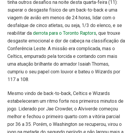
tinha outros desafios na noite desta quarta-feira (11):
superar o desgaste físico de um back-to-back e uma
viagem de avião em menos de 24 horas, lidar com o
desfalque de cinco atletas, ou seja, 1/3 do elenco, e se
reabilitar da
derrota para o Toronto Raptors
, que trouxe
desgaste emocional e dor de cabeça na classificação da
Conferência Leste. A missão era complicada, mas o
Celtics, empurrado pela torcida e contando com mais
uma atuação brilhante do armador Isaiah Thomas,
cumpriu o seu papel com louvor e bateu o Wizards por
117 a 108.
Mesmo vindo de back-to-back, Celtics e Wizards
estabeleceram um ritmo forte nos primeiros minutos de
jogo. Liderado por Jae Crowder, o Alviverde começou
melhor e fechou o primeiro quarto com a vitória parcial
por 36 a 35. Porém, o Washington se recuperou, virou o
jogo na metade do segundo período e não largou mais a