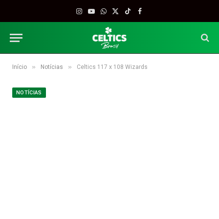
Instagram
YouTube
WhatsApp
X
TikTok
Facebook
(Twitter)
»
»
Início
Notícias
Celtics 117 x 108 Wizards
NOTÍCIAS