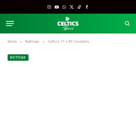
Instagram
YouTube
WhatsApp
X
TikTok
Facebook
(Twitter)
»
»
Início
Notícias
Celtics 77 x 89 Cavaliers
NOTÍCIAS