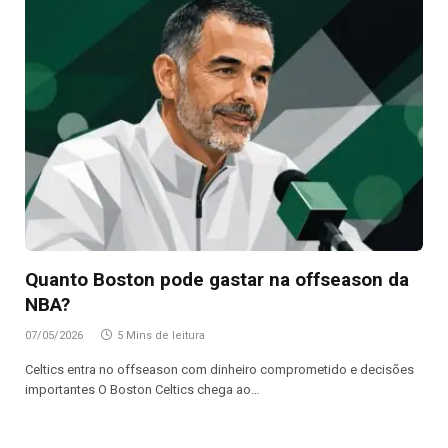
Quanto Boston pode gastar na offseason da
NBA?
07/05/2026
5 Mins de leitura
Celtics entra no offseason com dinheiro comprometido e decisões
importantes O Boston Celtics chega ao…