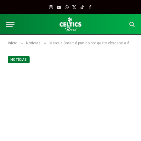
Instagram
YouTube
WhatsApp
X
TikTok
Facebook
(Twitter)
»
»
Início
Notícias
Marcus Smart é punido por gesto obsceno a árbitro
NOTÍCIAS