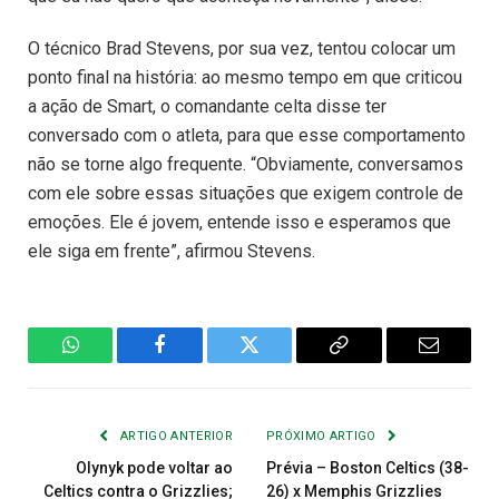
O técnico Brad Stevens, por sua vez, tentou colocar um
ponto final na história: ao mesmo tempo em que criticou
a ação de Smart, o comandante celta disse ter
conversado com o atleta, para que esse comportamento
não se torne algo frequente. “Obviamente, conversamos
com ele sobre essas situações que exigem controle de
emoções. Ele é jovem, entende isso e esperamos que
ele siga em frente”, afirmou Stevens.
WhatsApp
Facebook
Twitter
Copiar
E-
Link
mail
ARTIGO ANTERIOR
PRÓXIMO ARTIGO
Olynyk pode voltar ao
Prévia – Boston Celtics (38-
Celtics contra o Grizzlies;
26) x Memphis Grizzlies