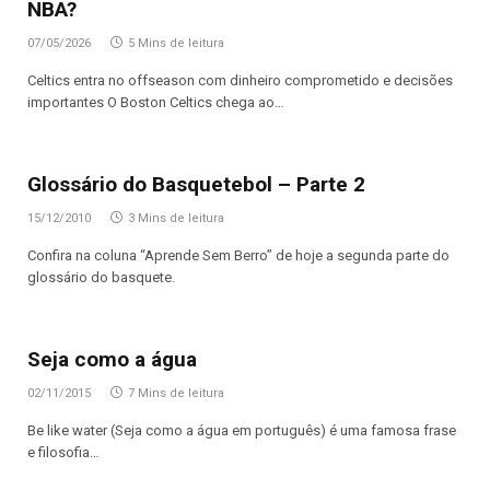
NBA?
07/05/2026
5 Mins de leitura
Celtics entra no offseason com dinheiro comprometido e decisões
importantes O Boston Celtics chega ao…
Glossário do Basquetebol – Parte 2
15/12/2010
3 Mins de leitura
Confira na coluna “Aprende Sem Berro” de hoje a segunda parte do
glossário do basquete.
Seja como a água
02/11/2015
7 Mins de leitura
Be like water (Seja como a água em português) é uma famosa frase
e filosofia…