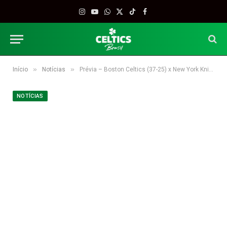
Instagram
YouTube
WhatsApp
X
TikTok
Facebook
(Twitter)
»
»
Início
Notícias
Prévia – Boston Celtics (37-25) x New York Knicks (25-37)
NOTÍCIAS